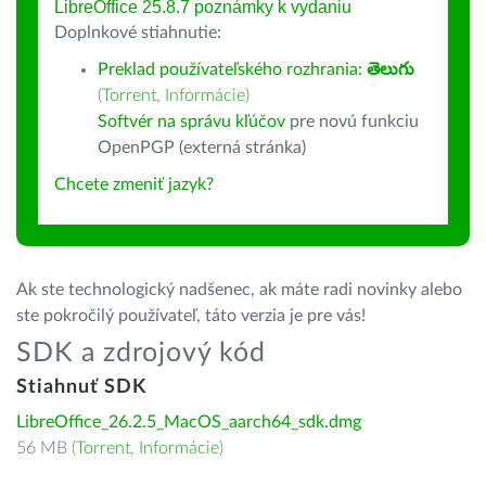
LibreOffice 25.8.7 poznámky k vydaniu
Doplnkové stiahnutie:
Preklad používateľského rozhrania:
తెలుగు
(
Torrent
,
Informácie
)
Softvér na správu kľúčov
pre novú funkciu
OpenPGP (externá stránka)
Chcete zmeniť jazyk?
Ak ste technologický nadšenec, ak máte radi novinky alebo
ste pokročilý používateľ, táto verzia je pre vás!
SDK a zdrojový kód
Stiahnuť SDK
LibreOffice_26.2.5_MacOS_aarch64_sdk.dmg
56 MB (
Torrent
,
Informácie
)