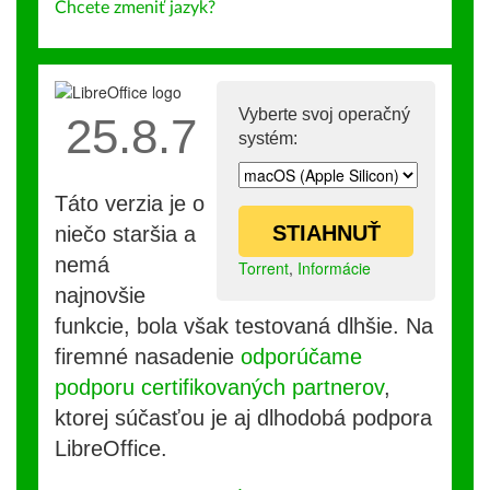
Chcete zmeniť jazyk?
Vyberte svoj operačný
25.8.7
systém:
Táto verzia je o
STIAHNUŤ
niečo staršia a
nemá
Torrent
,
Informácie
najnovšie
funkcie, bola však testovaná dlhšie. Na
firemné nasadenie
odporúčame
podporu certifikovaných partnerov
,
ktorej súčasťou je aj dlhodobá podpora
LibreOffice.