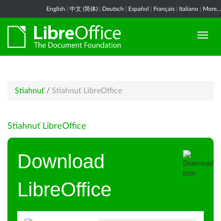
English
|
中文 (简体)
|
Deutsch
|
Español
|
Français
|
Italiano
|
More...
Stiahnuť
/
Stiahnuť LibreOffice
Stiahnuť LibreOffice
Download
LibreOffice