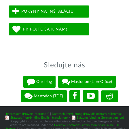
POKYNY NA INŠTALÁCIU
PRIPOJTE SA K NÁM!
Sledujte nás
Our blog
Mastodon (LibreOffice)
Mastodon (TDF)
Impressum (Právne informácie)
|
Datenschutzerklärung (Pravidlá ochrany súkromia)
|
Statutes (non-binding English translation)
-
Satzung (binding German version)
| Copyright information: Unless otherwise specified, all text and images on this
website are licensed under the
Creative Commons Attribution-Share Alike 3.0
License
. This does not include the source code of LibreOffice, which is licensed under