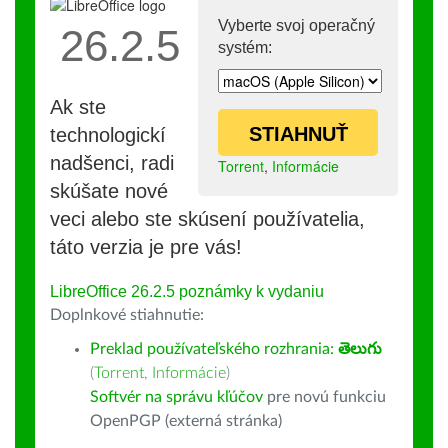
Vyberte svoj operačný
26.2.5
systém:
Ak ste
STIAHNUŤ
technologickí
nadšenci, radi
Torrent
,
Informácie
skúšate nové
veci alebo ste skúsení používatelia,
táto verzia je pre vás!
LibreOffice 26.2.5 poznámky k vydaniu
Doplnkové stiahnutie:
Preklad používateľského rozhrania:
తెలుగు
(
Torrent
,
Informácie
)
Softvér na správu kľúčov
pre novú funkciu
OpenPGP (externá stránka)