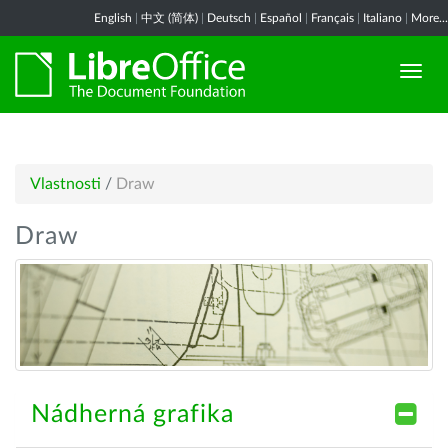
English
|
中文 (简体)
|
Deutsch
|
Español
|
Français
|
Italiano
|
More...
Vlastnosti
/
Draw
Draw
Nádherná grafika