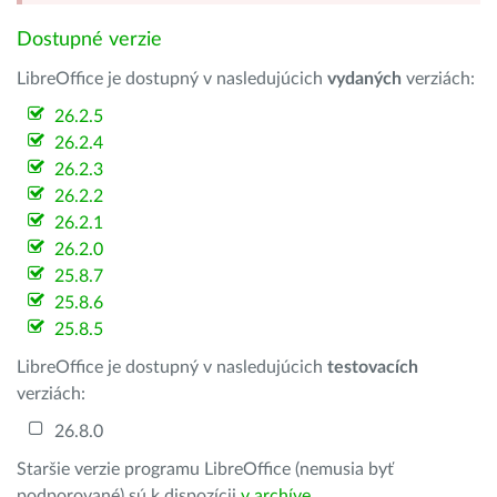
Dostupné verzie
LibreOffice je dostupný v nasledujúcich
vydaných
verziách:
26.2.5
26.2.4
26.2.3
26.2.2
26.2.1
26.2.0
25.8.7
25.8.6
25.8.5
LibreOffice je dostupný v nasledujúcich
testovacích
verziách:
26.8.0
Staršie verzie programu LibreOffice (nemusia byť
podporované) sú k dispozícii
v archíve