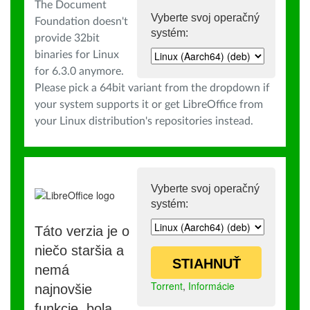
The Document
Vyberte svoj operačný
Foundation doesn't
systém:
provide 32bit
binaries for Linux
for 6.3.0 anymore.
Please pick a 64bit variant from the dropdown if
your system supports it or get LibreOffice from
your Linux distribution's repositories instead.
Vyberte svoj operačný
systém:
Táto verzia je o
niečo staršia a
STIAHNUŤ
nemá
Torrent
,
Informácie
najnovšie
funkcie, bola