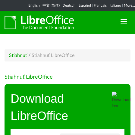
English
|
中文 (简体)
|
Deutsch
|
Español
|
Français
|
Italiano
|
More...
Stiahnuť
/
Stiahnuť LibreOffice
Stiahnuť LibreOffice
Download
LibreOffice