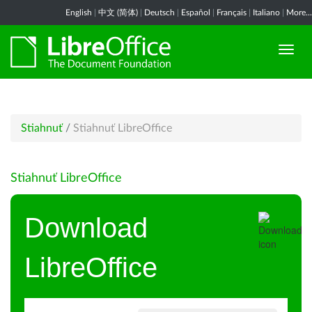
English
|
中文 (简体)
|
Deutsch
|
Español
|
Français
|
Italiano
|
More...
Stiahnuť
/
Stiahnuť LibreOffice
Stiahnuť LibreOffice
Download
LibreOffice