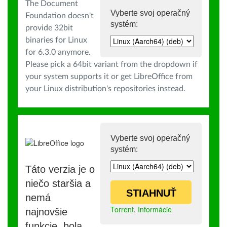
The Document
Vyberte svoj operačný
Foundation doesn't
systém:
provide 32bit
binaries for Linux
for 6.3.0 anymore.
Please pick a 64bit variant from the dropdown if
your system supports it or get LibreOffice from
your Linux distribution's repositories instead.
Vyberte svoj operačný
systém:
Táto verzia je o
niečo staršia a
STIAHNUŤ
nemá
Torrent
,
Informácie
najnovšie
funkcie, bola