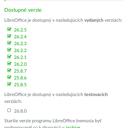
Dostupné verzie
LibreOffice je dostupný v nasledujúcich
vydaných
verziách:
26.2.5
26.2.4
26.2.3
26.2.2
26.2.1
26.2.0
25.8.7
25.8.6
25.8.5
LibreOffice je dostupný v nasledujúcich
testovacích
verziách:
26.8.0
Staršie verzie programu LibreOffice (nemusia byť
podporované) sú k dispozícii
v archíve