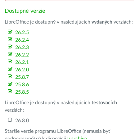
Dostupné verzie
LibreOffice je dostupný v nasledujúcich
vydaných
verziách:
26.2.5
26.2.4
26.2.3
26.2.2
26.2.1
26.2.0
25.8.7
25.8.6
25.8.5
LibreOffice je dostupný v nasledujúcich
testovacích
verziách:
26.8.0
Staršie verzie programu LibreOffice (nemusia byť
podporované) sú k dispozícii
v archíve