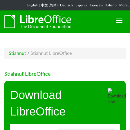
English
|
中文 (简体)
|
Deutsch
|
Español
|
Français
|
Italiano
|
More...
Stiahnuť
/
Stiahnuť LibreOffice
Stiahnuť LibreOffice
Download
LibreOffice