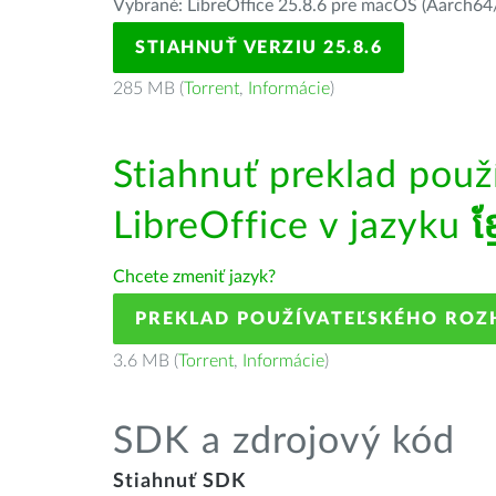
Vybrané: LibreOffice 25.8.6 pre macOS (Aarch64/
STIAHNUŤ VERZIU 25.8.6
285 MB (
Torrent
,
Informácie
)
Stiahnuť preklad použ
LibreOffice v jazyku
ខ្
Chcete zmeniť jazyk?
PREKLAD POUŽÍVATEĽSKÉHO ROZ
3.6 MB (
Torrent
,
Informácie
)
SDK a zdrojový kód
Stiahnuť SDK