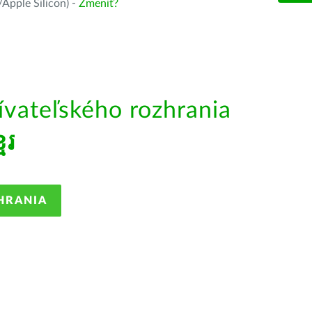
Apple Silicon) -
Zmeniť?
ívateľského rozhrania
មែរ
HRANIA