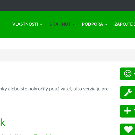
VLASTNOSTI
STIAHNUŤ
PODPORA
ZAPOJTE 
ky alebo ste pokročilý používateľ, táto verzia je pre
ík