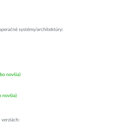
e operačné systémy/architektúry:
bo novšia)
 novšia)
h
verziách: