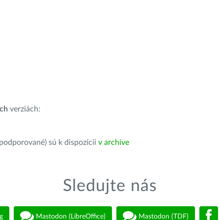
ích
verziách:
 podporované) sú k dispozícii
v archíve
Sledujte nás
g
Mastodon (LibreOffice)
Mastodon (TDF)