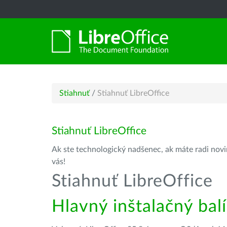
Stiahnuť
/
Stiahnuť LibreOffice
Stiahnuť LibreOffice
Ak ste technologický nadšenec, ak máte radi novin
vás!
Stiahnuť LibreOffice
Hlavný inštalačný bal