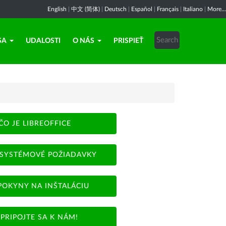
English
|
中文 (简体)
|
Deutsch
|
Español
|
Français
|
Italiano
|
More...
SA
UDALOSTI
O NÁS
PRISPIEŤ
ČO JE LIBREOFFICE
SYSTÉMOVÉ POŽIADAVKY
POKYNY NA INŠTALÁCIU
PRIPOJTE SA K NÁM!