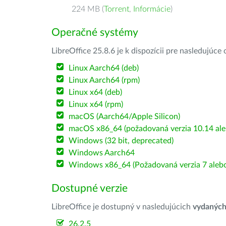
224 MB (
Torrent
,
Informácie
)
Operačné systémy
LibreOffice 25.8.6 je k dispozícii pre nasledujúc
Linux Aarch64 (deb)
Linux Aarch64 (rpm)
Linux x64 (deb)
Linux x64 (rpm)
macOS (Aarch64/Apple Silicon)
macOS x86_64 (požadovaná verzia 10.14 ale
Windows (32 bit, deprecated)
Windows Aarch64
Windows x86_64 (Požadovaná verzia 7 alebo
Dostupné verzie
LibreOffice je dostupný v nasledujúcich
vydanýc
26.2.5