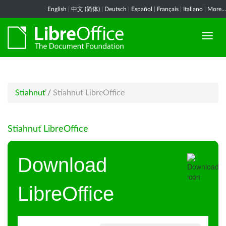
English
|
中文 (简体)
|
Deutsch
|
Español
|
Français
|
Italiano
|
More...
Stiahnuť
/
Stiahnuť LibreOffice
Stiahnuť LibreOffice
Download
LibreOffice