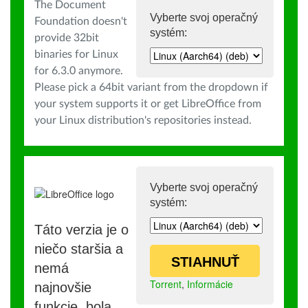
The Document
Vyberte svoj operačný
Foundation doesn't
systém:
provide 32bit
binaries for Linux
for 6.3.0 anymore.
Please pick a 64bit variant from the dropdown if
your system supports it or get LibreOffice from
your Linux distribution's repositories instead.
Vyberte svoj operačný
systém:
Táto verzia je o
niečo staršia a
STIAHNUŤ
nemá
Torrent
,
Informácie
najnovšie
funkcie, bola