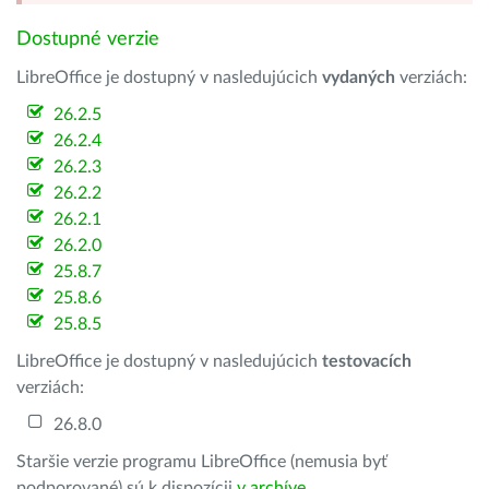
Dostupné verzie
LibreOffice je dostupný v nasledujúcich
vydaných
verziách:
26.2.5
26.2.4
26.2.3
26.2.2
26.2.1
26.2.0
25.8.7
25.8.6
25.8.5
LibreOffice je dostupný v nasledujúcich
testovacích
verziách:
26.8.0
Staršie verzie programu LibreOffice (nemusia byť
podporované) sú k dispozícii
v archíve