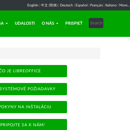
English
|
中文 (简体)
|
Deutsch
|
Español
|
Français
|
Italiano
|
More...
SA
UDALOSTI
O NÁS
PRISPIEŤ
ČO JE LIBREOFFICE
SYSTÉMOVÉ POŽIADAVKY
POKYNY NA INŠTALÁCIU
PRIPOJTE SA K NÁM!