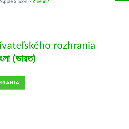
Apple Silicon) -
Zmeniť?
ívateľského rozhrania
াংলা (ভারত)
HRANIA