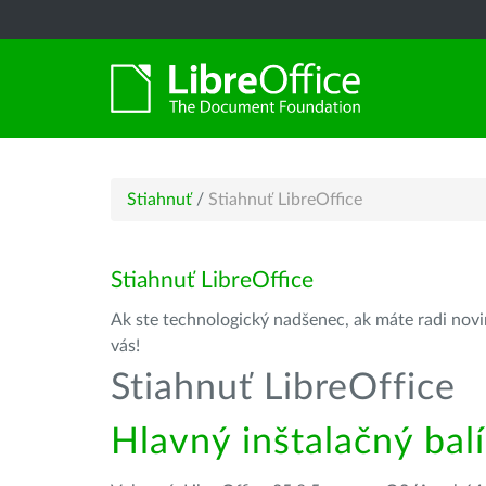
Stiahnuť
/
Stiahnuť LibreOffice
Stiahnuť LibreOffice
Ak ste technologický nadšenec, ak máte radi novin
vás!
Stiahnuť LibreOffice
Hlavný inštalačný bal