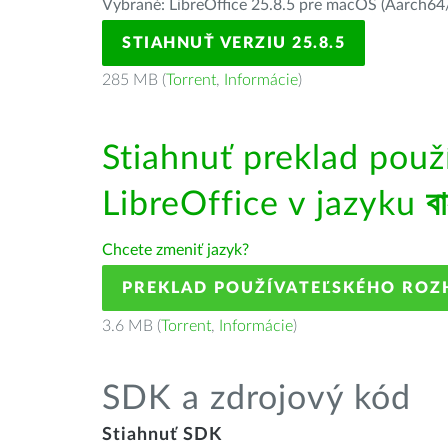
Vybrané: LibreOffice 25.8.5 pre macOS (Aarch64/
STIAHNUŤ VERZIU 25.8.5
285 MB (
Torrent
,
Informácie
)
Stiahnuť preklad použ
LibreOffice v jazyku
ব
Chcete zmeniť jazyk?
PREKLAD POUŽÍVATEĽSKÉHO ROZ
3.6 MB (
Torrent
,
Informácie
)
SDK a zdrojový kód
Stiahnuť SDK