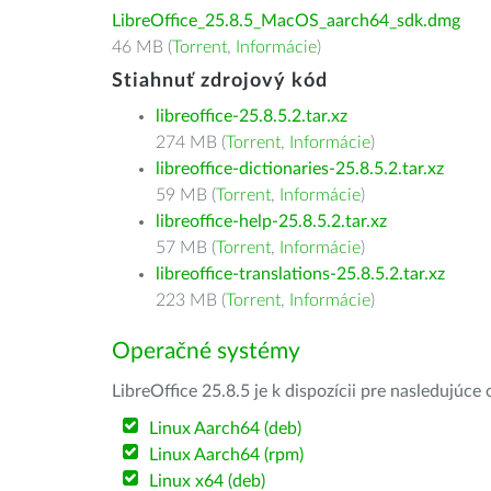
LibreOffice_25.8.5_MacOS_aarch64_sdk.dmg
46 MB (
Torrent
,
Informácie
)
Stiahnuť zdrojový kód
libreoffice-25.8.5.2.tar.xz
274 MB (
Torrent
,
Informácie
)
libreoffice-dictionaries-25.8.5.2.tar.xz
59 MB (
Torrent
,
Informácie
)
libreoffice-help-25.8.5.2.tar.xz
57 MB (
Torrent
,
Informácie
)
libreoffice-translations-25.8.5.2.tar.xz
223 MB (
Torrent
,
Informácie
)
Operačné systémy
LibreOffice 25.8.5 je k dispozícii pre nasledujúc
Linux Aarch64 (deb)
Linux Aarch64 (rpm)
Linux x64 (deb)