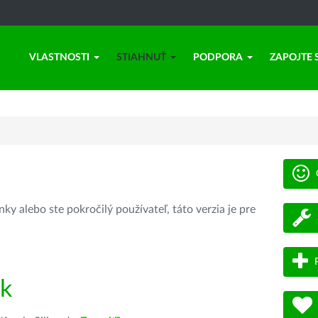
VLASTNOSTI
STIAHNUŤ
PODPORA
ZAPOJTE 
ky alebo ste pokročilý používateľ, táto verzia je pre
ík