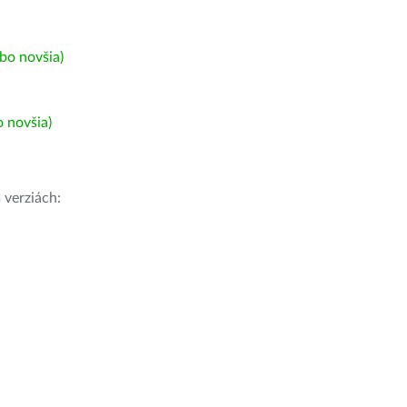
bo novšia)
 novšia)
h
verziách: