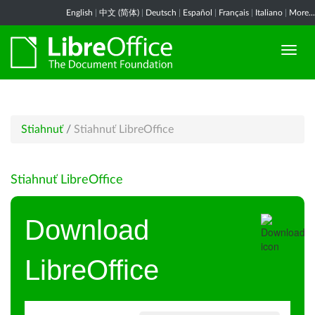
English
|
中文 (简体)
|
Deutsch
|
Español
|
Français
|
Italiano
|
More...
Stiahnuť
/
Stiahnuť LibreOffice
Stiahnuť LibreOffice
Download
LibreOffice