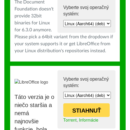
The Document
Vyberte svoj operačný
Foundation doesn't
systém:
provide 32bit
binaries for Linux
for 6.3.0 anymore.
Please pick a 64bit variant from the dropdown if
your system supports it or get LibreOffice from
your Linux distribution's repositories instead.
Vyberte svoj operačný
systém:
Táto verzia je o
niečo staršia a
STIAHNUŤ
nemá
Torrent
,
Informácie
najnovšie
funkcie, bola