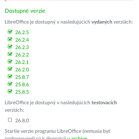
Dostupné verzie
LibreOffice je dostupný v nasledujúcich
vydaných
verziách:
26.2.5
26.2.4
26.2.3
26.2.2
26.2.1
26.2.0
25.8.7
25.8.6
25.8.5
LibreOffice je dostupný v nasledujúcich
testovacích
verziách:
26.8.0
Staršie verzie programu LibreOffice (nemusia byť
podporované) sú k dispozícii
v archíve