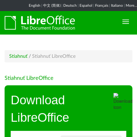
English
|
中文 (简体)
|
Deutsch
|
Español
|
Français
|
Italiano
|
More...
Stiahnuť
/
Stiahnuť LibreOffice
Stiahnuť LibreOffice
Download
LibreOffice