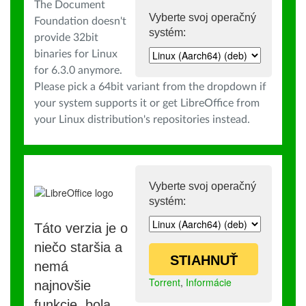
The Document
Vyberte svoj operačný
Foundation doesn't
systém:
provide 32bit
binaries for Linux
for 6.3.0 anymore.
Please pick a 64bit variant from the dropdown if
your system supports it or get LibreOffice from
your Linux distribution's repositories instead.
Vyberte svoj operačný
systém:
Táto verzia je o
niečo staršia a
STIAHNUŤ
nemá
Torrent
,
Informácie
najnovšie
funkcie, bola