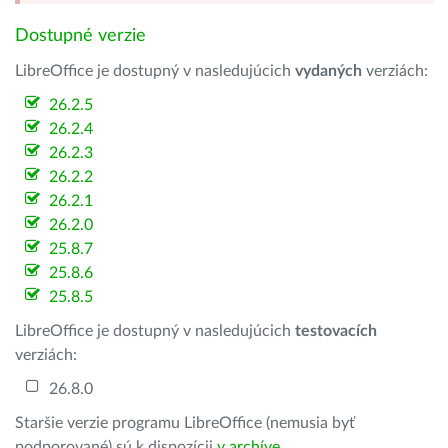
Dostupné verzie
LibreOffice je dostupný v nasledujúcich
vydaných
verziách:
26.2.5
26.2.4
26.2.3
26.2.2
26.2.1
26.2.0
25.8.7
25.8.6
25.8.5
LibreOffice je dostupný v nasledujúcich
testovacích
verziách:
26.8.0
Staršie verzie programu LibreOffice (nemusia byť
podporované) sú k dispozícii
v archíve