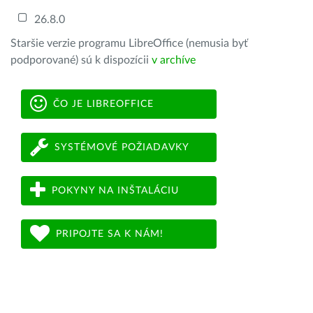
26.8.0
Staršie verzie programu LibreOffice (nemusia byť
podporované) sú k dispozícii
v archíve
ČO JE LIBREOFFICE
SYSTÉMOVÉ POŽIADAVKY
POKYNY NA INŠTALÁCIU
PRIPOJTE SA K NÁM!