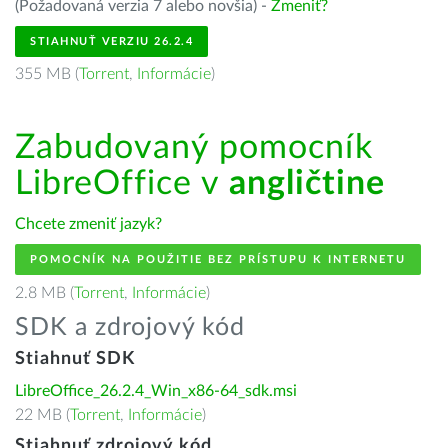
(Požadovaná verzia 7 alebo novšia) -
Zmeniť?
STIAHNUŤ VERZIU 26.2.4
355 MB (
Torrent
,
Informácie
)
Zabudovaný pomocník
LibreOffice v
angličtine
Chcete zmeniť jazyk?
POMOCNÍK NA POUŽITIE BEZ PRÍSTUPU K INTERNETU
2.8 MB (
Torrent
,
Informácie
)
SDK a zdrojový kód
Stiahnuť SDK
LibreOffice_26.2.4_Win_x86-64_sdk.msi
22 MB (
Torrent
,
Informácie
)
Stiahnuť zdrojový kód