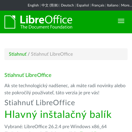
English
|
中文 (简体)
|
Deutsch
|
Español
|
Français
|
Italiano
|
More...
Stiahnuť
/
Stiahnuť LibreOffice
Stiahnuť LibreOffice
Ak ste technologický nadšenec, ak máte radi novinky alebo
ste pokročilý používateľ, táto verzia je pre vás!
Stiahnuť LibreOffice
Hlavný inštalačný balík
Vybrané: LibreOffice 26.2.4 pre Windows x86_64