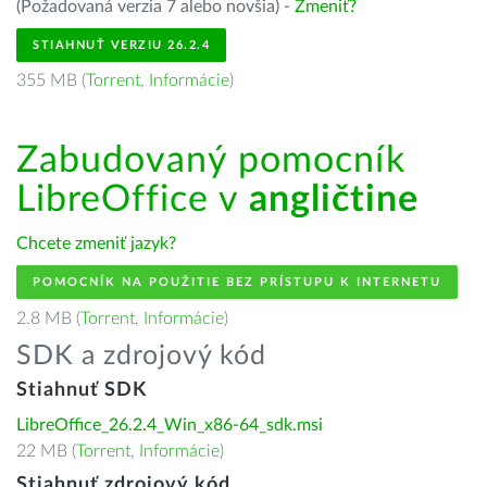
(Požadovaná verzia 7 alebo novšia) -
Zmeniť?
STIAHNUŤ VERZIU 26.2.4
355 MB (
Torrent
,
Informácie
)
Zabudovaný pomocník
LibreOffice v
angličtine
Chcete zmeniť jazyk?
POMOCNÍK NA POUŽITIE BEZ PRÍSTUPU K INTERNETU
2.8 MB (
Torrent
,
Informácie
)
SDK a zdrojový kód
Stiahnuť SDK
LibreOffice_26.2.4_Win_x86-64_sdk.msi
22 MB (
Torrent
,
Informácie
)
Stiahnuť zdrojový kód