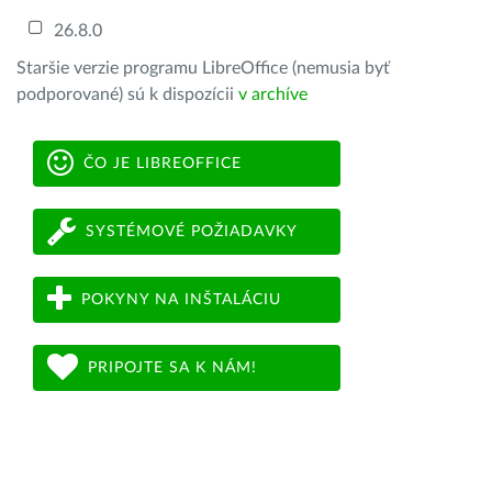
26.8.0
Staršie verzie programu LibreOffice (nemusia byť
podporované) sú k dispozícii
v archíve
ČO JE LIBREOFFICE
SYSTÉMOVÉ POŽIADAVKY
POKYNY NA INŠTALÁCIU
PRIPOJTE SA K NÁM!