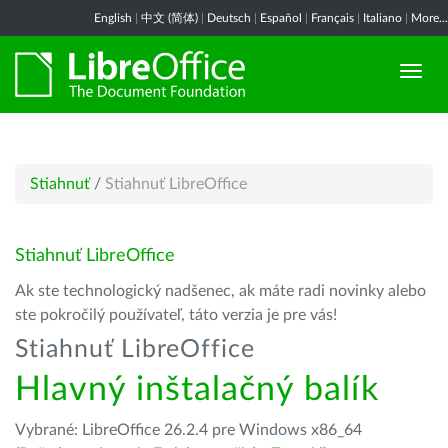
English
|
中文 (简体)
|
Deutsch
|
Español
|
Français
|
Italiano
|
More...
Stiahnuť
/
Stiahnuť LibreOffice
Stiahnuť LibreOffice
Ak ste technologický nadšenec, ak máte radi novinky alebo
ste pokročilý používateľ, táto verzia je pre vás!
Stiahnuť LibreOffice
Hlavný inštalačný balík
Vybrané: LibreOffice 26.2.4 pre Windows x86_64