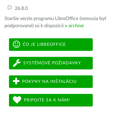
26.8.0
Staršie verzie programu LibreOffice (nemusia byť
podporované) sú k dispozícii
v archíve
ČO JE LIBREOFFICE
SYSTÉMOVÉ POŽIADAVKY
POKYNY NA INŠTALÁCIU
PRIPOJTE SA K NÁM!