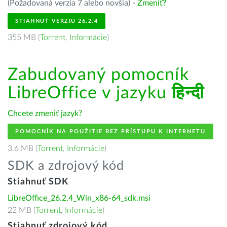
(Požadovaná verzia 7 alebo novšia) -
Zmeniť?
STIAHNUŤ VERZIU 26.2.4
355 MB (
Torrent
,
Informácie
)
Zabudovaný pomocník
LibreOffice v jazyku
हिन्दी
Chcete zmeniť jazyk?
POMOCNÍK NA POUŽITIE BEZ PRÍSTUPU K INTERNETU
3.6 MB (
Torrent
,
Informácie
)
SDK a zdrojový kód
Stiahnuť SDK
LibreOffice_26.2.4_Win_x86-64_sdk.msi
22 MB (
Torrent
,
Informácie
)
Stiahnuť zdrojový kód