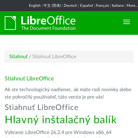
English
|
中文 (简体)
|
Deutsch
|
Español
|
Français
|
Italiano
|
More...
Stiahnuť
/
Stiahnuť LibreOffice
Stiahnuť LibreOffice
Ak ste technologický nadšenec, ak máte radi novinky alebo
ste pokročilý používateľ, táto verzia je pre vás!
Stiahnuť LibreOffice
Hlavný inštalačný balík
Vybrané: LibreOffice 26.2.4 pre Windows x86_64