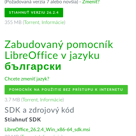
(Požadovaná verzia 7 alebo novšia) -
Zmeniť?
STIAHNUŤ VERZIU 26.2.4
355 MB (
Torrent
,
Informácie
)
Zabudovaný pomocník
LibreOffice v jazyku
български
Chcete zmeniť jazyk?
POMOCNÍK NA POUŽITIE BEZ PRÍSTUPU K INTERNETU
3.7 MB (
Torrent
,
Informácie
)
SDK a zdrojový kód
Stiahnuť SDK
LibreOffice_26.2.4_Win_x86-64_sdk.msi