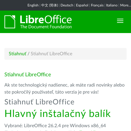
English
|
中文 (简体)
|
Deutsch
|
Español
|
Français
|
Italiano
|
More...
Stiahnuť
/
Stiahnuť LibreOffice
Stiahnuť LibreOffice
Ak ste technologický nadšenec, ak máte radi novinky alebo
ste pokročilý používateľ, táto verzia je pre vás!
Stiahnuť LibreOffice
Hlavný inštalačný balík
Vybrané: LibreOffice 26.2.4 pre Windows x86_64