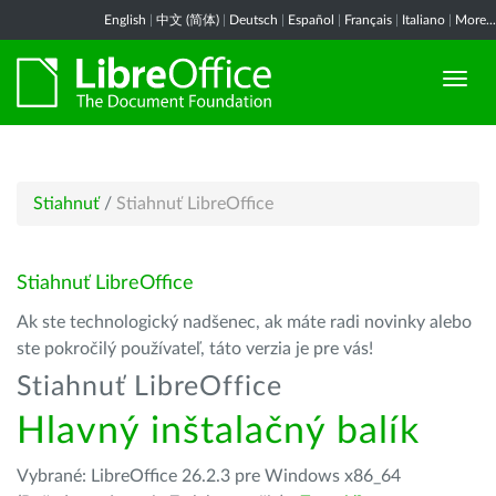
English
|
中文 (简体)
|
Deutsch
|
Español
|
Français
|
Italiano
|
More...
Stiahnuť
/
Stiahnuť LibreOffice
Stiahnuť LibreOffice
Ak ste technologický nadšenec, ak máte radi novinky alebo
ste pokročilý používateľ, táto verzia je pre vás!
Stiahnuť LibreOffice
Hlavný inštalačný balík
Vybrané: LibreOffice 26.2.3 pre Windows x86_64