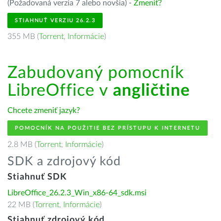
(Požadovaná verzia 7 alebo novšia) -
Zmeniť?
STIAHNUŤ VERZIU 26.2.3
355 MB (
Torrent
,
Informácie
)
Zabudovaný pomocník
LibreOffice v
angličtine
Chcete zmeniť jazyk?
POMOCNÍK NA POUŽITIE BEZ PRÍSTUPU K INTERNETU
2.8 MB (
Torrent
,
Informácie
)
SDK a zdrojový kód
Stiahnuť SDK
LibreOffice_26.2.3_Win_x86-64_sdk.msi
22 MB (
Torrent
,
Informácie
)
Stiahnuť zdrojový kód