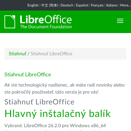
English
|
中文 (简体)
|
Deutsch
|
Español
|
Français
|
Italiano
|
More...
Stiahnuť
/
Stiahnuť LibreOffice
Stiahnuť LibreOffice
Ak ste technologický nadšenec, ak máte radi novinky alebo
ste pokročilý používateľ, táto verzia je pre vás!
Stiahnuť LibreOffice
Hlavný inštalačný balík
Vybrané: LibreOffice 26.2.0 pre Windows x86_64