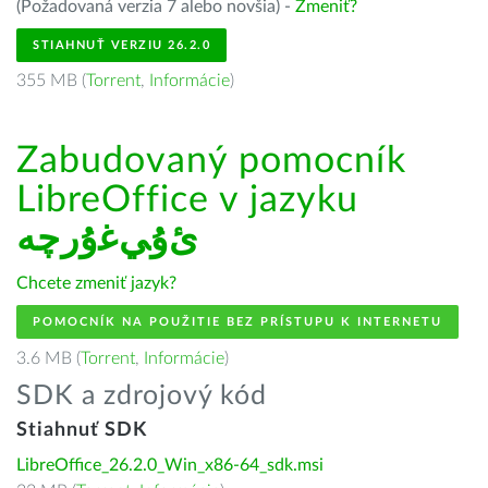
(Požadovaná verzia 7 alebo novšia) -
Zmeniť?
STIAHNUŤ VERZIU 26.2.0
355 MB (
Torrent
,
Informácie
)
Zabudovaný pomocník
LibreOffice v jazyku
ﺉۇﻲﻏۇﺭچە
Chcete zmeniť jazyk?
POMOCNÍK NA POUŽITIE BEZ PRÍSTUPU K INTERNETU
3.6 MB (
Torrent
,
Informácie
)
SDK a zdrojový kód
Stiahnuť SDK
LibreOffice_26.2.0_Win_x86-64_sdk.msi