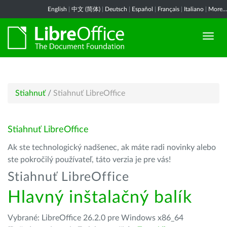
English
|
中文 (简体)
|
Deutsch
|
Español
|
Français
|
Italiano
|
More...
Stiahnuť
/
Stiahnuť LibreOffice
Stiahnuť LibreOffice
Ak ste technologický nadšenec, ak máte radi novinky alebo
ste pokročilý používateľ, táto verzia je pre vás!
Stiahnuť LibreOffice
Hlavný inštalačný balík
Vybrané: LibreOffice 26.2.0 pre Windows x86_64