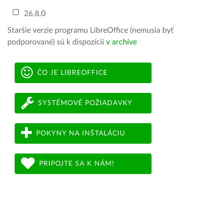
26.8.0
Staršie verzie programu LibreOffice (nemusia byť
podporované) sú k dispozícii
v archíve
ČO JE LIBREOFFICE
SYSTÉMOVÉ POŽIADAVKY
POKYNY NA INŠTALÁCIU
PRIPOJTE SA K NÁM!