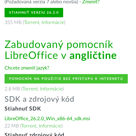
(Požadovaná verzia 7 alebo novšia) -
Zmeniť?
STIAHNUŤ VERZIU 26.2.0
355 MB (
Torrent
,
Informácie
)
Zabudovaný pomocník
LibreOffice v
angličtine
Chcete zmeniť jazyk?
POMOCNÍK NA POUŽITIE BEZ PRÍSTUPU K INTERNETU
2.8 MB (
Torrent
,
Informácie
)
SDK a zdrojový kód
Stiahnuť SDK
LibreOffice_26.2.0_Win_x86-64_sdk.msi
22 MB (
Torrent
,
Informácie
)
Stiahnuť zdrojový kód