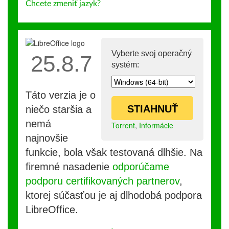
Chcete zmeniť jazyk?
Vyberte svoj operačný
25.8.7
systém:
Táto verzia je o
STIAHNUŤ
niečo staršia a
nemá
Torrent
,
Informácie
najnovšie
funkcie, bola však testovaná dlhšie. Na
firemné nasadenie
odporúčame
podporu certifikovaných partnerov
,
ktorej súčasťou je aj dlhodobá podpora
LibreOffice.