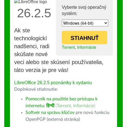
Vyberte svoj operačný
26.2.5
systém:
Ak ste
STIAHNUŤ
technologickí
nadšenci, radi
Torrent
,
Informácie
skúšate nové
veci alebo ste skúsení používatelia,
táto verzia je pre vás!
LibreOffice 26.2.5 poznámky k vydaniu
Doplnkové stiahnutie:
Pomocník na použitie bez prístupu k
internetu:
हिन्दी
(
Torrent
,
Informácie
)
Softvér na správu kľúčov
pre novú funkciu
OpenPGP (externá stránka)