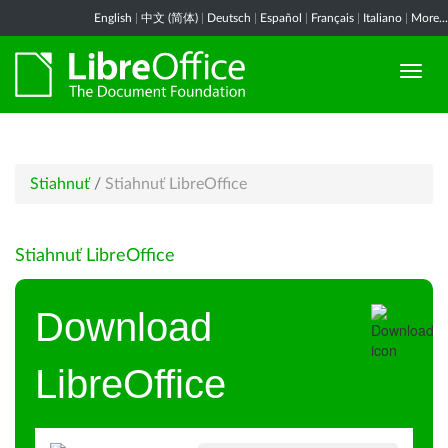
English
|
中文 (简体)
|
Deutsch
|
Español
|
Français
|
Italiano
|
More...
Stiahnuť
/
Stiahnuť LibreOffice
Stiahnuť LibreOffice
Download
LibreOffice