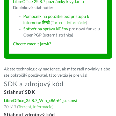
LibreOffice 25.8.7 poznámky k vydaniu
Doplnkové stiahnutie:
Pomocník na použitie bez prístupu k
internetu:
हिन्दी
(
Torrent
,
Informácie
)
Softvér na správu kľúčov
pre novú funkciu
OpenPGP (externá stránka)
Chcete zmeniť jazyk?
Ak ste technologický nadšenec, ak máte radi novinky alebo
ste pokročilý používateľ, táto verzia je pre vás!
SDK a zdrojový kód
Stiahnuť SDK
LibreOffice_25.8.7_Win_x86-64_sdk.msi
20 MB (
Torrent
,
Informácie
)
Stiahnuť zdrojový kód