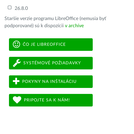
26.8.0
Staršie verzie programu LibreOffice (nemusia byť
podporované) sú k dispozícii
v archíve
ČO JE LIBREOFFICE
SYSTÉMOVÉ POŽIADAVKY
POKYNY NA INŠTALÁCIU
PRIPOJTE SA K NÁM!