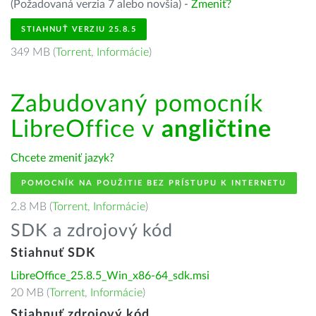
(Požadovaná verzia 7 alebo novšia) -
Zmeniť?
STIAHNUŤ VERZIU 25.8.5
349 MB (
Torrent
,
Informácie
)
Zabudovaný pomocník
LibreOffice v
angličtine
Chcete zmeniť jazyk?
POMOCNÍK NA POUŽITIE BEZ PRÍSTUPU K INTERNETU
2.8 MB (
Torrent
,
Informácie
)
SDK a zdrojový kód
Stiahnuť SDK
LibreOffice_25.8.5_Win_x86-64_sdk.msi
20 MB (
Torrent
,
Informácie
)
Stiahnuť zdrojový kód