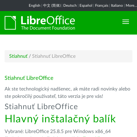
English
|
中文 (简体)
|
Deutsch
|
Español
|
Français
|
Italiano
|
More...
Stiahnuť
/
Stiahnuť LibreOffice
Stiahnuť LibreOffice
Ak ste technologický nadšenec, ak máte radi novinky alebo
ste pokročilý používateľ, táto verzia je pre vás!
Stiahnuť LibreOffice
Hlavný inštalačný balík
Vybrané: LibreOffice 25.8.5 pre Windows x86_64