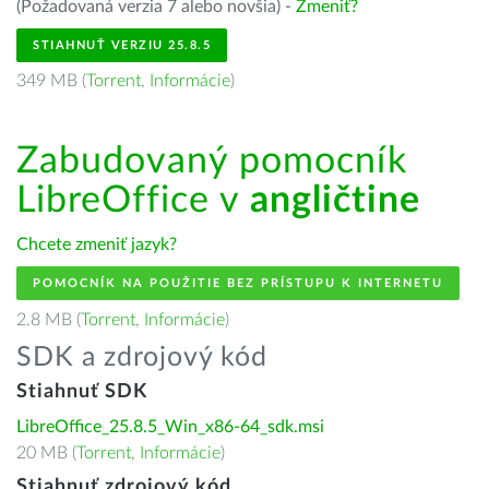
(Požadovaná verzia 7 alebo novšia) -
Zmeniť?
STIAHNUŤ VERZIU 25.8.5
349 MB (
Torrent
,
Informácie
)
Zabudovaný pomocník
LibreOffice v
angličtine
Chcete zmeniť jazyk?
POMOCNÍK NA POUŽITIE BEZ PRÍSTUPU K INTERNETU
2.8 MB (
Torrent
,
Informácie
)
SDK a zdrojový kód
Stiahnuť SDK
LibreOffice_25.8.5_Win_x86-64_sdk.msi
20 MB (
Torrent
,
Informácie
)
Stiahnuť zdrojový kód