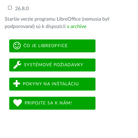
26.8.0
Staršie verzie programu LibreOffice (nemusia byť
podporované) sú k dispozícii
v archíve
ČO JE LIBREOFFICE
SYSTÉMOVÉ POŽIADAVKY
POKYNY NA INŠTALÁCIU
PRIPOJTE SA K NÁM!