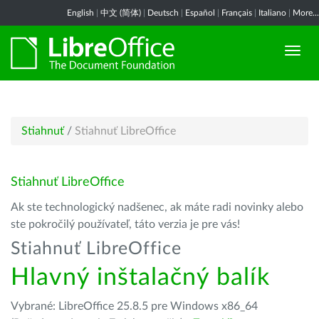
English
|
中文 (简体)
|
Deutsch
|
Español
|
Français
|
Italiano
|
More...
Stiahnuť
/
Stiahnuť LibreOffice
Stiahnuť LibreOffice
Ak ste technologický nadšenec, ak máte radi novinky alebo
ste pokročilý používateľ, táto verzia je pre vás!
Stiahnuť LibreOffice
Hlavný inštalačný balík
Vybrané: LibreOffice 25.8.5 pre Windows x86_64