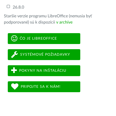
26.8.0
Staršie verzie programu LibreOffice (nemusia byť
podporované) sú k dispozícii
v archíve
ČO JE LIBREOFFICE
SYSTÉMOVÉ POŽIADAVKY
POKYNY NA INŠTALÁCIU
PRIPOJTE SA K NÁM!