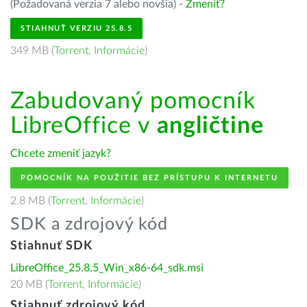
(Požadovaná verzia 7 alebo novšia) -
Zmeniť?
STIAHNUŤ VERZIU 25.8.5
349 MB (
Torrent
,
Informácie
)
Zabudovaný pomocník
LibreOffice v
angličtine
Chcete zmeniť jazyk?
POMOCNÍK NA POUŽITIE BEZ PRÍSTUPU K INTERNETU
2.8 MB (
Torrent
,
Informácie
)
SDK a zdrojový kód
Stiahnuť SDK
LibreOffice_25.8.5_Win_x86-64_sdk.msi
20 MB (
Torrent
,
Informácie
)
Stiahnuť zdrojový kód