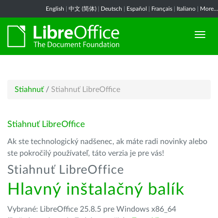
English
|
中文 (简体)
|
Deutsch
|
Español
|
Français
|
Italiano
|
More...
Stiahnuť
/
Stiahnuť LibreOffice
Stiahnuť LibreOffice
Ak ste technologický nadšenec, ak máte radi novinky alebo
ste pokročilý používateľ, táto verzia je pre vás!
Stiahnuť LibreOffice
Hlavný inštalačný balík
Vybrané: LibreOffice 25.8.5 pre Windows x86_64