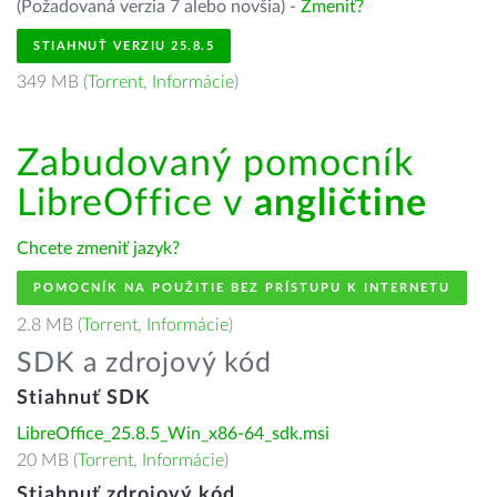
(Požadovaná verzia 7 alebo novšia) -
Zmeniť?
STIAHNUŤ VERZIU 25.8.5
349 MB (
Torrent
,
Informácie
)
Zabudovaný pomocník
LibreOffice v
angličtine
Chcete zmeniť jazyk?
POMOCNÍK NA POUŽITIE BEZ PRÍSTUPU K INTERNETU
2.8 MB (
Torrent
,
Informácie
)
SDK a zdrojový kód
Stiahnuť SDK
LibreOffice_25.8.5_Win_x86-64_sdk.msi
20 MB (
Torrent
,
Informácie
)
Stiahnuť zdrojový kód