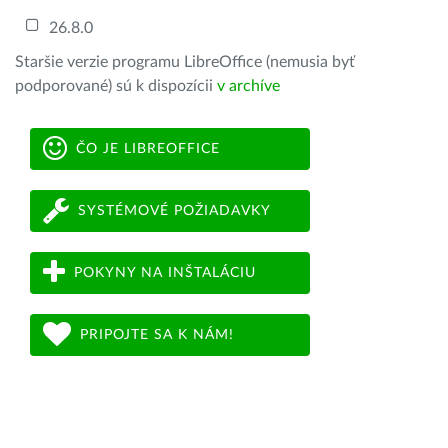
26.8.0
Staršie verzie programu LibreOffice (nemusia byť
podporované) sú k dispozícii
v archíve
ČO JE LIBREOFFICE
SYSTÉMOVÉ POŽIADAVKY
POKYNY NA INŠTALÁCIU
PRIPOJTE SA K NÁM!