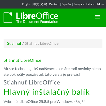
English
|
中文 (简体)
|
Deutsch
|
Español
|
Français
|
Italiano
|
More...
Stiahnuť
/
Stiahnuť LibreOffice
Stiahnuť LibreOffice
Ak ste technologický nadšenec, ak máte radi novinky alebo
ste pokročilý používateľ, táto verzia je pre vás!
Stiahnuť LibreOffice
Hlavný inštalačný balík
Vybrané: LibreOffice 25.8.5 pre Windows x86_64