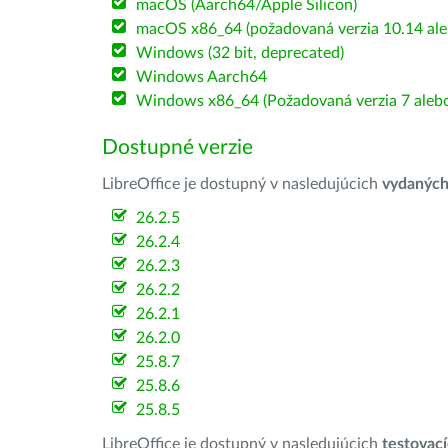
macOS (Aarch64/Apple Silicon)
macOS x86_64 (požadovaná verzia 10.14 ale
Windows (32 bit, deprecated)
Windows Aarch64
Windows x86_64 (Požadovaná verzia 7 alebo
Dostupné verzie
LibreOffice je dostupný v nasledujúcich
vydanýc
26.2.5
26.2.4
26.2.3
26.2.2
26.2.1
26.2.0
25.8.7
25.8.6
25.8.5
LibreOffice je dostupný v nasledujúcich
testovac