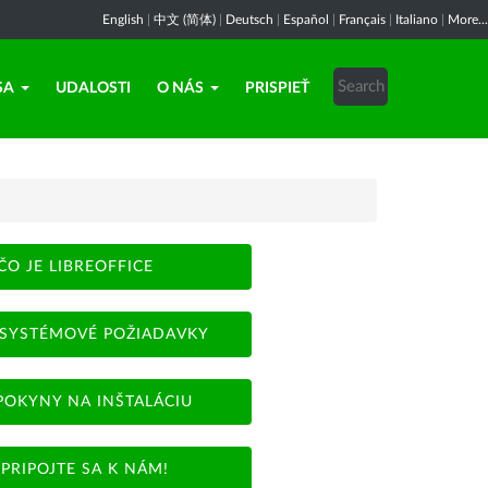
English
|
中文 (简体)
|
Deutsch
|
Español
|
Français
|
Italiano
|
More...
SA
UDALOSTI
O NÁS
PRISPIEŤ
ČO JE LIBREOFFICE
SYSTÉMOVÉ POŽIADAVKY
POKYNY NA INŠTALÁCIU
PRIPOJTE SA K NÁM!