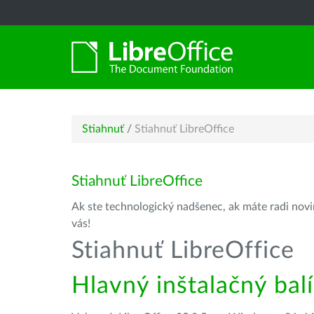
Stiahnuť
/
Stiahnuť LibreOffice
Stiahnuť LibreOffice
Ak ste technologický nadšenec, ak máte radi novin
vás!
Stiahnuť LibreOffice
Hlavný inštalačný bal