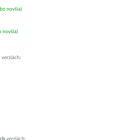
bo novšia)
 novšia)
h
verziách:
ích
verziách: