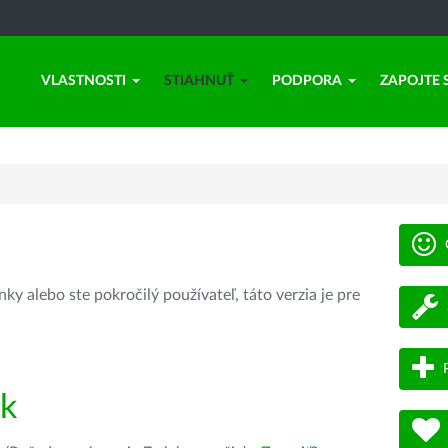
VLASTNOSTI
STIAHNUŤ
PODPORA
ZAPOJTE 
ky alebo ste pokročilý používateľ, táto verzia je pre
ík