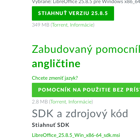
Vybrané: LibreOffice 25.8.5 pre Windows x86_64 
STIAHNUŤ VERZIU 25.8.5
349 MB (
Torrent
,
Informácie
)
Zabudovaný pomocník
angličtine
Chcete zmeniť jazyk?
POMOCNÍK NA POUŽITIE BEZ PRÍ
2.8 MB (
Torrent
,
Informácie
)
SDK a zdrojový kód
Stiahnuť SDK
LibreOffice_25.8.5_Win_x86-64_sdk.msi