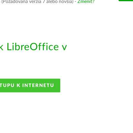
(Požadovaná verzia 7 alebo novšia) -
Zmeniť?
 LibreOffice v
STUPU K INTERNETU