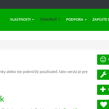
VLASTNOSTI
STIAHNUŤ
PODPORA
ZAPOJTE 
ky alebo ste pokročilý používateľ, táto verzia je pre
ík