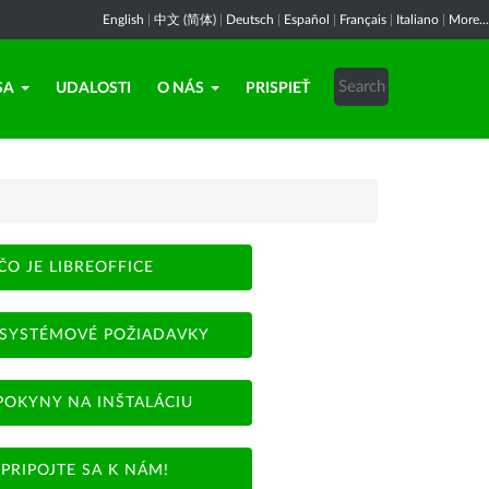
English
|
中文 (简体)
|
Deutsch
|
Español
|
Français
|
Italiano
|
More...
SA
UDALOSTI
O NÁS
PRISPIEŤ
ČO JE LIBREOFFICE
SYSTÉMOVÉ POŽIADAVKY
POKYNY NA INŠTALÁCIU
PRIPOJTE SA K NÁM!