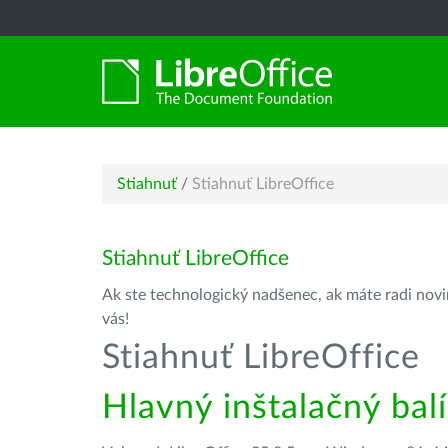
Stiahnuť
/
Stiahnuť LibreOffice
Stiahnuť LibreOffice
Ak ste technologický nadšenec, ak máte radi novin
vás!
Stiahnuť LibreOffice
Hlavný inštalačný bal