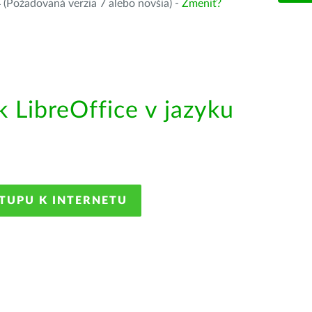
(Požadovaná verzia 7 alebo novšia) -
Zmeniť?
LibreOffice v jazyku
STUPU K INTERNETU