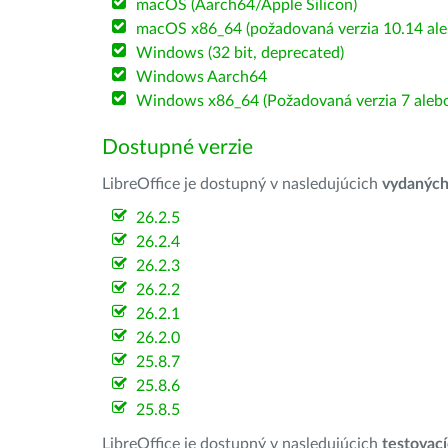
macOS (Aarch64/Apple Silicon)
macOS x86_64 (požadovaná verzia 10.14 ale
Windows (32 bit, deprecated)
Windows Aarch64
Windows x86_64 (Požadovaná verzia 7 alebo
Dostupné verzie
LibreOffice je dostupný v nasledujúcich
vydanýc
26.2.5
26.2.4
26.2.3
26.2.2
26.2.1
26.2.0
25.8.7
25.8.6
25.8.5
LibreOffice je dostupný v nasledujúcich
testovac