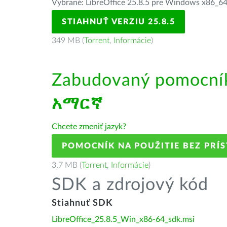
Vybrané: LibreOffice 25.8.5 pre Windows x86_64 
STIAHNUŤ VERZIU 25.8.5
349 MB (
Torrent
,
Informácie
)
Zabudovaný pomocník 
አማርኛ
Chcete zmeniť jazyk?
POMOCNÍK NA POUŽITIE BEZ PRÍ
3.7 MB (
Torrent
,
Informácie
)
SDK a zdrojový kód
Stiahnuť SDK
LibreOffice_25.8.5_Win_x86-64_sdk.msi