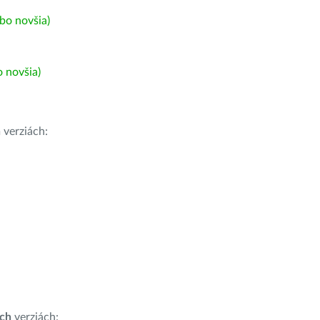
bo novšia)
 novšia)
h
verziách:
ích
verziách: