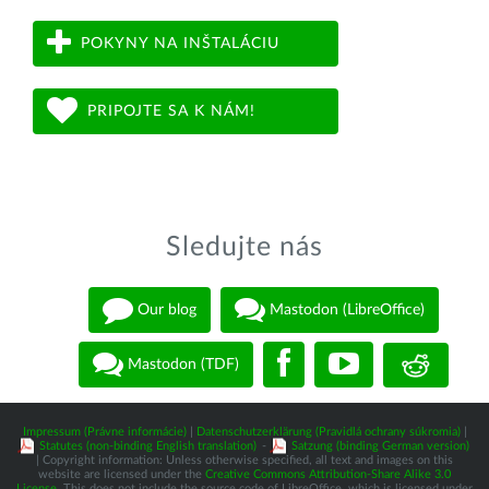
POKYNY NA INŠTALÁCIU
PRIPOJTE SA K NÁM!
Sledujte nás
Our blog
Mastodon (LibreOffice)
Mastodon (TDF)
Impressum (Právne informácie)
|
Datenschutzerklärung (Pravidlá ochrany súkromia)
|
Statutes (non-binding English translation)
-
Satzung (binding German version)
| Copyright information: Unless otherwise specified, all text and images on this
website are licensed under the
Creative Commons Attribution-Share Alike 3.0
License
. This does not include the source code of LibreOffice, which is licensed under