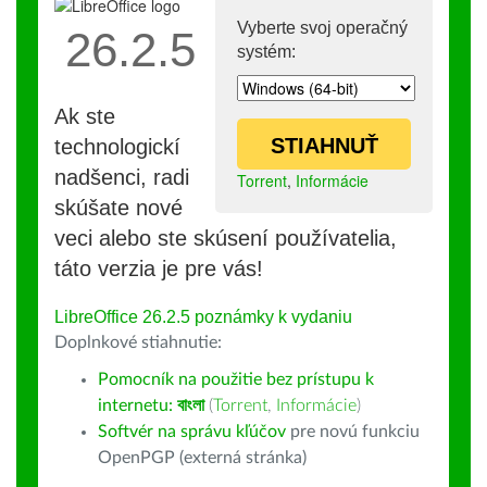
Vyberte svoj operačný
26.2.5
systém:
Ak ste
STIAHNUŤ
technologickí
nadšenci, radi
Torrent
,
Informácie
skúšate nové
veci alebo ste skúsení používatelia,
táto verzia je pre vás!
LibreOffice 26.2.5 poznámky k vydaniu
Doplnkové stiahnutie:
Pomocník na použitie bez prístupu k
internetu:
বাংলা
(
Torrent
,
Informácie
)
Softvér na správu kľúčov
pre novú funkciu
OpenPGP (externá stránka)