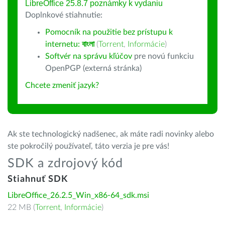
LibreOffice 25.8.7 poznámky k vydaniu
Doplnkové stiahnutie:
Pomocník na použitie bez prístupu k
internetu:
বাংলা
(
Torrent
,
Informácie
)
Softvér na správu kľúčov
pre novú funkciu
OpenPGP (externá stránka)
Chcete zmeniť jazyk?
Ak ste technologický nadšenec, ak máte radi novinky alebo
ste pokročilý používateľ, táto verzia je pre vás!
SDK a zdrojový kód
Stiahnuť SDK
LibreOffice_26.2.5_Win_x86-64_sdk.msi
22 MB (
Torrent
,
Informácie
)