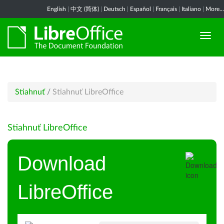
English
|
中文 (简体)
|
Deutsch
|
Español
|
Français
|
Italiano
|
More...
Stiahnuť
/
Stiahnuť LibreOffice
Stiahnuť LibreOffice
Download
LibreOffice