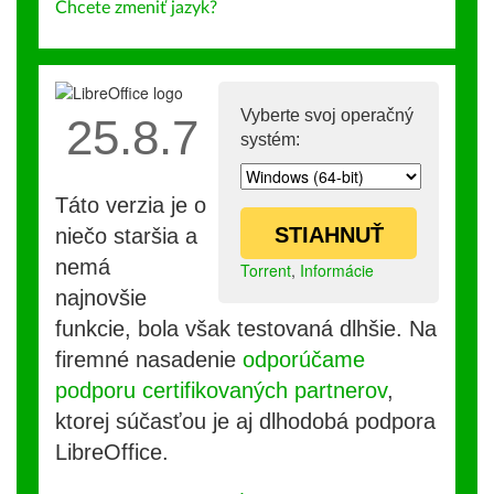
Chcete zmeniť jazyk?
Vyberte svoj operačný
25.8.7
systém:
Táto verzia je o
STIAHNUŤ
niečo staršia a
nemá
Torrent
,
Informácie
najnovšie
funkcie, bola však testovaná dlhšie. Na
firemné nasadenie
odporúčame
podporu certifikovaných partnerov
,
ktorej súčasťou je aj dlhodobá podpora
LibreOffice.