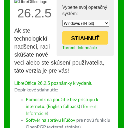
Vyberte svoj operačný
26.2.5
systém:
Ak ste
STIAHNUŤ
technologickí
nadšenci, radi
Torrent
,
Informácie
skúšate nové
veci alebo ste skúsení používatelia,
táto verzia je pre vás!
LibreOffice 26.2.5 poznámky k vydaniu
Doplnkové stiahnutie:
Pomocník na použitie bez prístupu k
internetu: (English fallback)
(
Torrent
,
Informácie
)
Softvér na správu kľúčov
pre novú funkciu
OpenPGP (externá stránka)