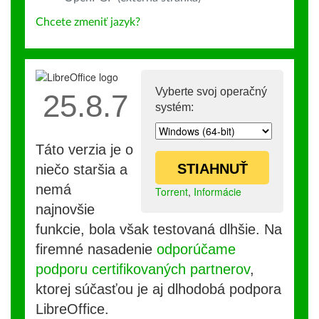
Chcete zmeniť jazyk?
Vyberte svoj operačný
25.8.7
systém:
Táto verzia je o
STIAHNUŤ
niečo staršia a
nemá
Torrent
,
Informácie
najnovšie
funkcie, bola však testovaná dlhšie. Na
firemné nasadenie
odporúčame
podporu certifikovaných partnerov
,
ktorej súčasťou je aj dlhodobá podpora
LibreOffice.