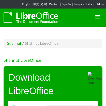
English
|
中文 (简体)
|
Deutsch
|
Español
|
Français
|
Italiano
|
More...
Stiahnuť
/
Stiahnuť LibreOffice
Stiahnuť LibreOffice
Download
LibreOffice