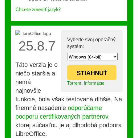
Chcete zmeniť jazyk?
Vyberte svoj operačný
25.8.7
systém:
Táto verzia je o
STIAHNUŤ
niečo staršia a
nemá
Torrent
,
Informácie
najnovšie
funkcie, bola však testovaná dlhšie. Na
firemné nasadenie
odporúčame
podporu certifikovaných partnerov
,
ktorej súčasťou je aj dlhodobá podpora
LibreOffice.