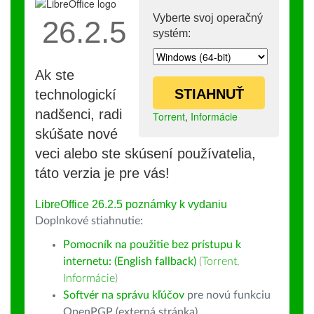
Vyberte svoj operačný
26.2.5
systém:
Ak ste
STIAHNUŤ
technologickí
nadšenci, radi
Torrent
,
Informácie
skúšate nové
veci alebo ste skúsení používatelia,
táto verzia je pre vás!
LibreOffice 26.2.5 poznámky k vydaniu
Doplnkové stiahnutie:
Pomocník na použitie bez prístupu k
internetu: (English fallback)
(
Torrent
,
Informácie
)
Softvér na správu kľúčov
pre novú funkciu
OpenPGP (externá stránka)