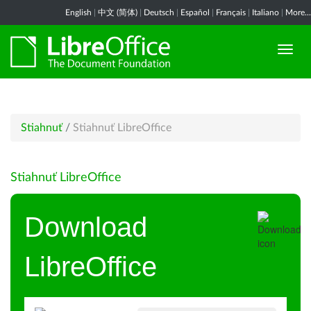
English
|
中文 (简体)
|
Deutsch
|
Español
|
Français
|
Italiano
|
More...
Stiahnuť
/
Stiahnuť LibreOffice
Stiahnuť LibreOffice
Download
LibreOffice