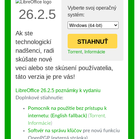
Vyberte svoj operačný
26.2.5
systém:
Ak ste
STIAHNUŤ
technologickí
nadšenci, radi
Torrent
,
Informácie
skúšate nové
veci alebo ste skúsení používatelia,
táto verzia je pre vás!
LibreOffice 26.2.5 poznámky k vydaniu
Doplnkové stiahnutie:
Pomocník na použitie bez prístupu k
internetu: (English fallback)
(
Torrent
,
Informácie
)
Softvér na správu kľúčov
pre novú funkciu
OpenPGP (externá stránka)