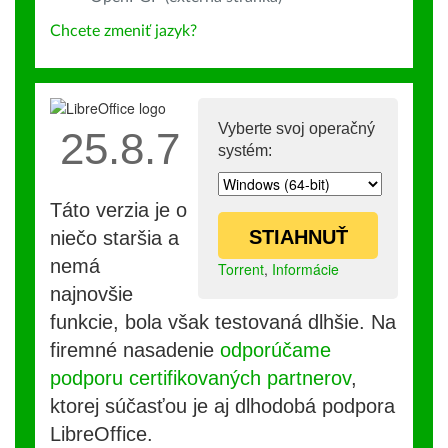
Chcete zmeniť jazyk?
Vyberte svoj operačný
25.8.7
systém:
Táto verzia je o
STIAHNUŤ
niečo staršia a
nemá
Torrent
,
Informácie
najnovšie
funkcie, bola však testovaná dlhšie. Na
firemné nasadenie
odporúčame
podporu certifikovaných partnerov
,
ktorej súčasťou je aj dlhodobá podpora
LibreOffice.