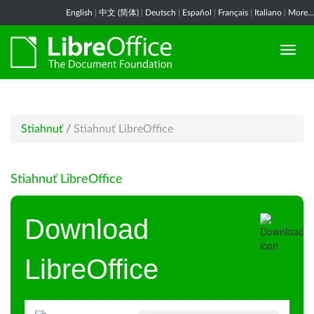
English
|
中文 (简体)
|
Deutsch
|
Español
|
Français
|
Italiano
|
More...
Stiahnuť
/
Stiahnuť LibreOffice
Stiahnuť LibreOffice
Download
LibreOffice