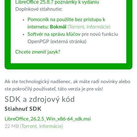
LibreOffice 25.8.7 poznámky k vydaniu
Doplnkové stiahnutie:
Pomocník na použitie bez prístupu k
internetu:
Bokmål
(
Torrent
,
Informácie
)
Softvér na správu kľúčov
pre novú funkciu
OpenPGP (externá stránka)
Chcete zmeniť jazyk?
Ak ste technologický nadšenec, ak máte radi novinky alebo
ste pokročilý používateľ, táto verzia je pre vás!
SDK a zdrojový kód
Stiahnuť SDK
LibreOffice_26.2.5_Win_x86-64_sdk.msi
22 MB (
Torrent
,
Informácie
)