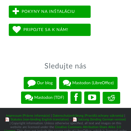
POKYNY NA INŠTALÁCIU
PRIPOJTE SA K NÁM!
Sledujte nás
Our blog
Mastodon (LibreOffice)
Mastodon (TDF)
Impressum (Právne informácie)
|
Datenschutzerklärung (Pravidlá ochrany súkromia)
|
Statutes (non-binding English translation)
-
Satzung (binding German version)
| Copyright information: Unless otherwise specified, all text and images on this
website are licensed under the
Creative Commons Attribution-Share Alike 3.0
License
. This does not include the source code of LibreOffice, which is licensed under