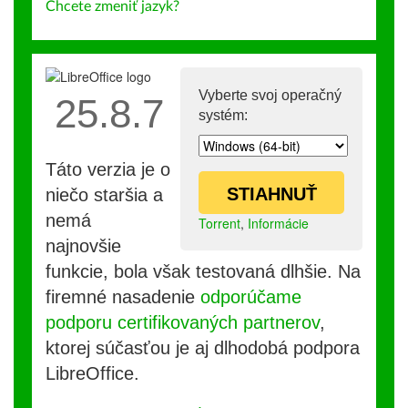
Chcete zmeniť jazyk?
Vyberte svoj operačný
25.8.7
systém:
Táto verzia je o
STIAHNUŤ
niečo staršia a
nemá
Torrent
,
Informácie
najnovšie
funkcie, bola však testovaná dlhšie. Na
firemné nasadenie
odporúčame
podporu certifikovaných partnerov
,
ktorej súčasťou je aj dlhodobá podpora
LibreOffice.