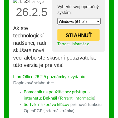
Vyberte svoj operačný
26.2.5
systém:
Ak ste
STIAHNUŤ
technologickí
nadšenci, radi
Torrent
,
Informácie
skúšate nové
veci alebo ste skúsení používatelia,
táto verzia je pre vás!
LibreOffice 26.2.5 poznámky k vydaniu
Doplnkové stiahnutie:
Pomocník na použitie bez prístupu k
internetu:
Bokmål
(
Torrent
,
Informácie
)
Softvér na správu kľúčov
pre novú funkciu
OpenPGP (externá stránka)