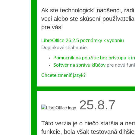
Ak ste technologickí nadšenci, rad
veci alebo ste skúsení používatelia,
pre vás!
LibreOffice 26.2.5 poznámky k vydaniu
Doplnkové stiahnutie:
Pomocník na použitie bez prístupu k int
Softvér na správu kľúčov
pre novú fun
Chcete zmeniť jazyk?
25.8.7
Táto verzia je o niečo staršia a ne
funkcie, bola však testovaná dlhši