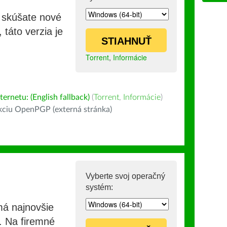
i skúšate nové
 táto verzia je
STIAHNUŤ
Torrent
,
Informácie
ernetu: (English fallback)
(
Torrent
,
Informácie
)
kciu OpenPGP (externá stránka)
Vyberte svoj operačný
systém:
má najnovšie
e. Na firemné