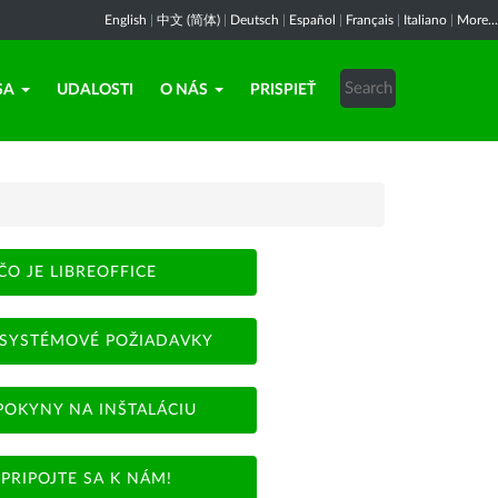
English
|
中文 (简体)
|
Deutsch
|
Español
|
Français
|
Italiano
|
More...
SA
UDALOSTI
O NÁS
PRISPIEŤ
ČO JE LIBREOFFICE
SYSTÉMOVÉ POŽIADAVKY
POKYNY NA INŠTALÁCIU
PRIPOJTE SA K NÁM!