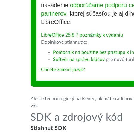
nasadenie
odporúčame podporu cer
partnerov
, ktorej súčasťou je aj d
LibreOffice.
LibreOffice 25.8.7 poznámky k vydaniu
Doplnkové stiahnutie:
Pomocník na použitie bez prístupu k int
Softvér na správu kľúčov
pre novú fun
Chcete zmeniť jazyk?
Ak ste technologický nadšenec, ak máte radi novin
vás!
SDK a zdrojový kód
Stiahnuť SDK