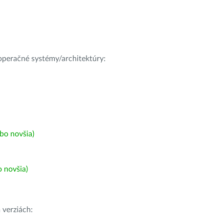
e operačné systémy/architektúry:
bo novšia)
 novšia)
h
verziách: