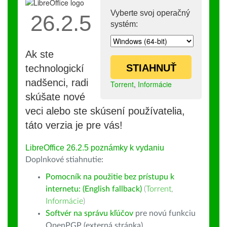
Vyberte svoj operačný
26.2.5
systém:
Ak ste
STIAHNUŤ
technologickí
nadšenci, radi
Torrent
,
Informácie
skúšate nové
veci alebo ste skúsení používatelia,
táto verzia je pre vás!
LibreOffice 26.2.5 poznámky k vydaniu
Doplnkové stiahnutie:
Pomocník na použitie bez prístupu k
internetu: (English fallback)
(
Torrent
,
Informácie
)
Softvér na správu kľúčov
pre novú funkciu
OpenPGP (externá stránka)