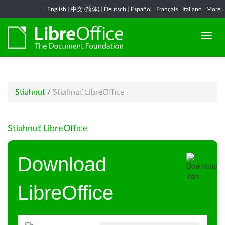
English
|
中文 (简体)
|
Deutsch
|
Español
|
Français
|
Italiano
|
More...
Stiahnuť
/
Stiahnuť LibreOffice
Stiahnuť LibreOffice
Download
LibreOffice