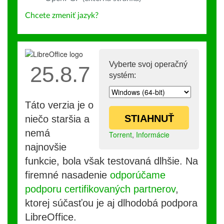
Chcete zmeniť jazyk?
Vyberte svoj operačný
25.8.7
systém:
Táto verzia je o
STIAHNUŤ
niečo staršia a
nemá
Torrent
,
Informácie
najnovšie
funkcie, bola však testovaná dlhšie. Na
firemné nasadenie
odporúčame
podporu certifikovaných partnerov
,
ktorej súčasťou je aj dlhodobá podpora
LibreOffice.