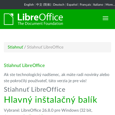
English
|
中文 (简体)
|
Deutsch
|
Español
|
Français
|
Italiano
|
More...
Stiahnuť
/
Stiahnuť LibreOffice
Stiahnuť LibreOffice
Ak ste technologický nadšenec, ak máte radi novinky alebo
ste pokročilý používateľ, táto verzia je pre vás!
Stiahnuť LibreOffice
Hlavný inštalačný balík
Vybrané: LibreOffice 26.8.0 pre Windows (32 bit,