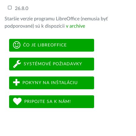
26.8.0
Staršie verzie programu LibreOffice (nemusia byť
podporované) sú k dispozícii
v archíve
ČO JE LIBREOFFICE
SYSTÉMOVÉ POŽIADAVKY
POKYNY NA INŠTALÁCIU
PRIPOJTE SA K NÁM!