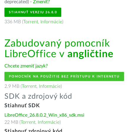
deprecated) -
Zmeniť?
STIAHNUŤ VERZIU 26.8.0
336 MB (
Torrent
,
Informácie
)
Zabudovaný pomocník
LibreOffice v
angličtine
Chcete zmeniť jazyk?
POMOCNÍK NA POUŽITIE BEZ PRÍSTUPU K INTERNETU
2.9 MB (
Torrent
,
Informácie
)
SDK a zdrojový kód
Stiahnuť SDK
LibreOffice_26.8.0.2_Win_x86_sdk.msi
22 MB (
Torrent
,
Informácie
)
Stiahnuť zdrojový kód