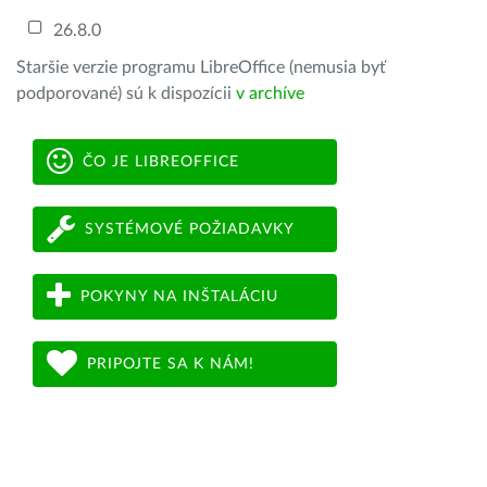
26.8.0
Staršie verzie programu LibreOffice (nemusia byť
podporované) sú k dispozícii
v archíve
ČO JE LIBREOFFICE
SYSTÉMOVÉ POŽIADAVKY
POKYNY NA INŠTALÁCIU
PRIPOJTE SA K NÁM!