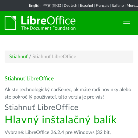
English
|
中文 (简体)
|
Deutsch
|
Español
|
Français
|
Italiano
|
More...
Stiahnuť
/
Stiahnuť LibreOffice
Stiahnuť LibreOffice
Ak ste technologický nadšenec, ak máte radi novinky alebo
ste pokročilý používateľ, táto verzia je pre vás!
Stiahnuť LibreOffice
Hlavný inštalačný balík
Vybrané: LibreOffice 26.2.4 pre Windows (32 bit,