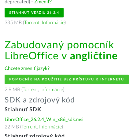
deprecated) -
Zmeniť?
STIAHNUŤ VERZIU 26.2.4
335 MB (
Torrent
,
Informácie
)
Zabudovaný pomocník
LibreOffice v
angličtine
Chcete zmeniť jazyk?
POMOCNÍK NA POUŽITIE BEZ PRÍSTUPU K INTERNETU
2.8 MB (
Torrent
,
Informácie
)
SDK a zdrojový kód
Stiahnuť SDK
LibreOffice_26.2.4_Win_x86_sdk.msi
22 MB (
Torrent
,
Informácie
)
Stiahnuť zdrojový kód