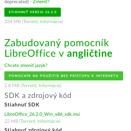
deprecated) -
Zmeniť?
STIAHNUŤ VERZIU 26.2.0
334 MB (
Torrent
,
Informácie
)
Zabudovaný pomocník
LibreOffice v
angličtine
Chcete zmeniť jazyk?
POMOCNÍK NA POUŽITIE BEZ PRÍSTUPU K INTERNETU
2.8 MB (
Torrent
,
Informácie
)
SDK a zdrojový kód
Stiahnuť SDK
LibreOffice_26.2.0_Win_x86_sdk.msi
22 MB (
Torrent
,
Informácie
)
Stiahnuť zdrojový kód