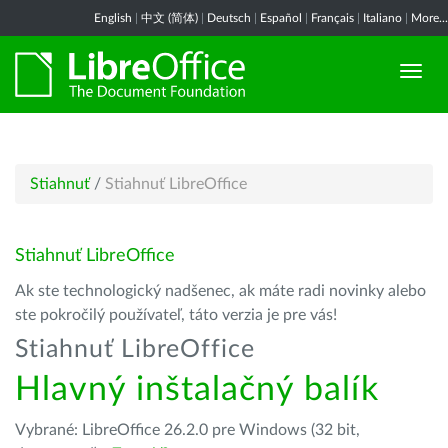
English
|
中文 (简体)
|
Deutsch
|
Español
|
Français
|
Italiano
|
More...
Stiahnuť
/
Stiahnuť LibreOffice
Stiahnuť LibreOffice
Ak ste technologický nadšenec, ak máte radi novinky alebo
ste pokročilý používateľ, táto verzia je pre vás!
Stiahnuť LibreOffice
Hlavný inštalačný balík
Vybrané: LibreOffice 26.2.0 pre Windows (32 bit,