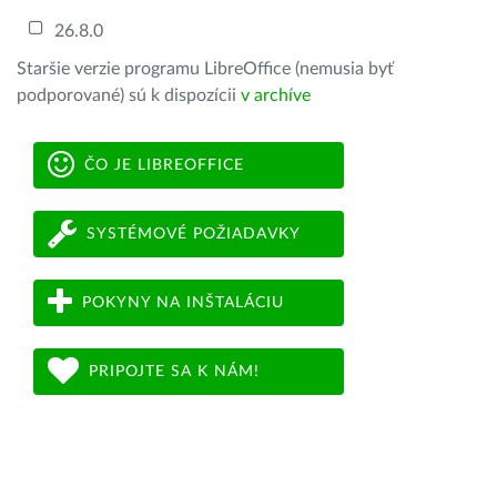
26.8.0
Staršie verzie programu LibreOffice (nemusia byť
podporované) sú k dispozícii
v archíve
ČO JE LIBREOFFICE
SYSTÉMOVÉ POŽIADAVKY
POKYNY NA INŠTALÁCIU
PRIPOJTE SA K NÁM!