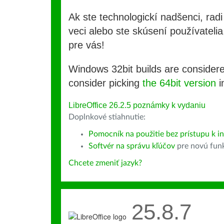
Ak ste technologickí nadšenci, rad
veci alebo ste skúsení používatelia,
pre vás!
Windows 32bit builds are consider
consider picking
the 64bit version
i
LibreOffice 26.2.5 poznámky k vydaniu
Doplnkové stiahnutie:
Pomocník na použitie bez prístupu k i
Softvér na správu kľúčov
pre novú fun
Chcete zmeniť jazyk?
25.8.7