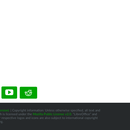
ersion)
| Copyright information: Unless otherwise specified, all text and
ch is licensed under the
Mozilla Public License v2.0
. “LibreOffice” and
respective logos and icons are also subject to international copyright
rg.