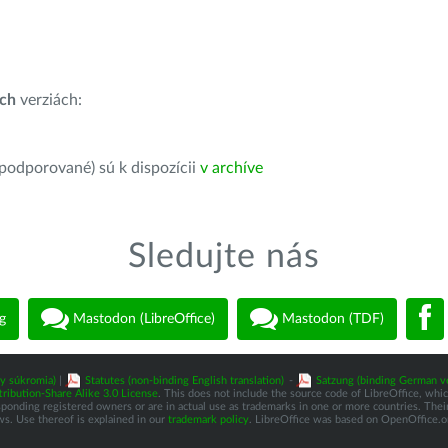
ích
verziách:
 podporované) sú k dispozícii
v archíve
Sledujte nás
g
Mastodon (LibreOffice)
Mastodon (TDF)
ny súkromia)
|
Statutes (non-binding English translation)
-
Satzung (binding German v
ibution-Share Alike 3.0 License
. This does not include the source code of LibreOffice, whi
nding registered owners or are in actual use as trademarks in one or more countries. Their 
ws. Use thereof is explained in our
trademark policy
. LibreOffice was based on OpenOffice.o