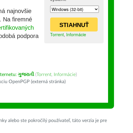
má najnovšie
e. Na firemné
STIAHNUŤ
tifikovaných
Torrent
,
Informácie
lhodobá podpora
nternetu:
ગુજરાતી
(
Torrent
,
Informácie
)
kciu OpenPGP (externá stránka)
ky alebo ste pokročilý používateľ, táto verzia je pre