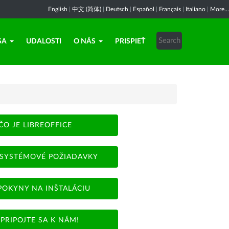
English
|
中文 (简体)
|
Deutsch
|
Español
|
Français
|
Italiano
|
More...
SA
UDALOSTI
O NÁS
PRISPIEŤ
ČO JE LIBREOFFICE
SYSTÉMOVÉ POŽIADAVKY
POKYNY NA INŠTALÁCIU
PRIPOJTE SA K NÁM!