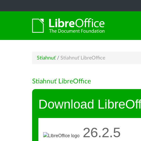
Stiahnuť
/
Stiahnuť LibreOffice
Stiahnuť LibreOffice
Download LibreOff
26.2.5