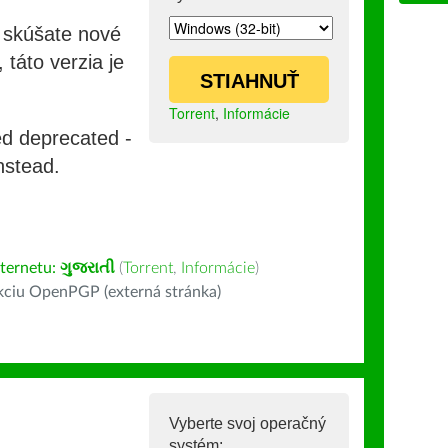
i skúšate nové
 táto verzia je
STIAHNUŤ
Torrent
,
Informácie
ed deprecated -
nstead.
nternetu:
ગુજરાતી
(
Torrent
,
Informácie
)
kciu OpenPGP (externá stránka)
Vyberte svoj operačný
systém: