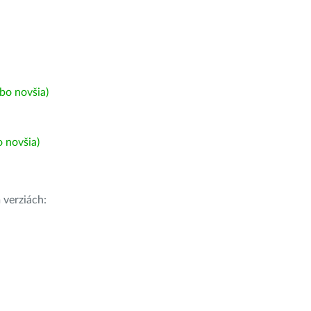
bo novšia)
 novšia)
h
verziách: