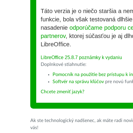
Táto verzia je o niečo staršia a ne
funkcie, bola však testovaná dlhši
nasadenie
odporúčame podporu cer
partnerov
, ktorej súčasťou je aj d
LibreOffice.
LibreOffice 25.8.7 poznámky k vydaniu
Doplnkové stiahnutie:
Pomocník na použitie bez prístupu k i
Softvér na správu kľúčov
pre novú fun
Chcete zmeniť jazyk?
Ak ste technologický nadšenec, ak máte radi novin
vás!