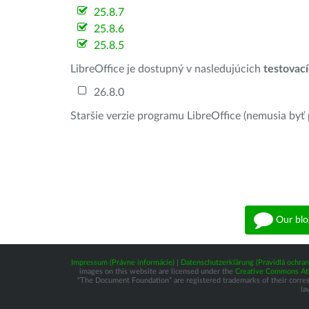
25.8.7
25.8.6
25.8.5
LibreOffice je dostupný v nasledujúcich
testovac
26.8.0
Staršie verzie programu LibreOffice (nemusia byť
Our blo
Impressum (Právne informácie)
|
Datenschutzerklärung (Pravidlá ochra
images on this website are licensed under the
Creative Commons Attr
“The Document Foundation” are registered trademarks of their correspo
la