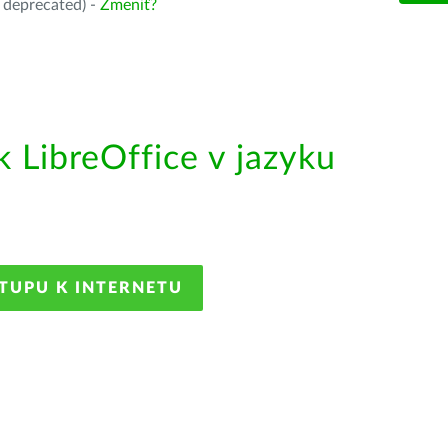
 deprecated) -
Zmeniť?
LibreOffice v jazyku
STUPU K INTERNETU