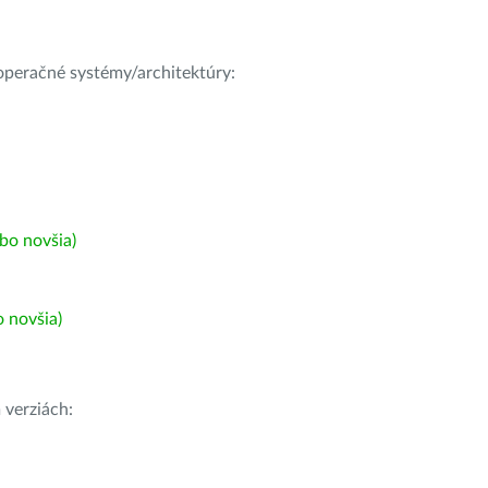
e operačné systémy/architektúry:
bo novšia)
 novšia)
h
verziách: