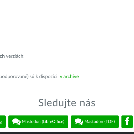
ích
verziách:
 podporované) sú k dispozícii
v archíve
Sledujte nás
g
Mastodon (LibreOffice)
Mastodon (TDF)