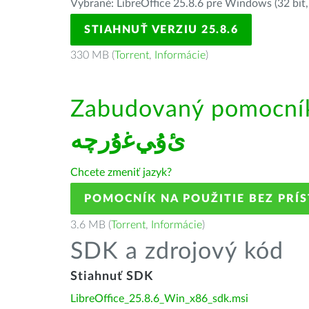
Vybrané: LibreOffice 25.8.6 pre Windows (32 bit,
STIAHNUŤ VERZIU 25.8.6
330 MB (
Torrent
,
Informácie
)
Zabudovaný pomocník 
ﺉۇﻲﻏۇﺭچە
Chcete zmeniť jazyk?
POMOCNÍK NA POUŽITIE BEZ PRÍ
3.6 MB (
Torrent
,
Informácie
)
SDK a zdrojový kód
Stiahnuť SDK
LibreOffice_25.8.6_Win_x86_sdk.msi