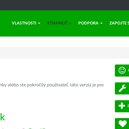
VLASTNOSTI
STIAHNUŤ
PODPORA
ZAPOJTE 
ky alebo ste pokročilý používateľ, táto verzia je pre
ík