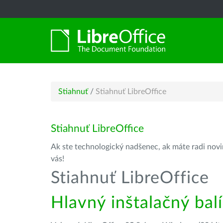
Stiahnuť
/
Stiahnuť LibreOffice
Stiahnuť LibreOffice
Ak ste technologický nadšenec, ak máte radi novin
vás!
Stiahnuť LibreOffice
Hlavný inštalačný bal