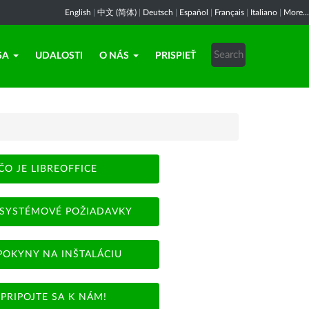
English
|
中文 (简体)
|
Deutsch
|
Español
|
Français
|
Italiano
|
More...
SA
UDALOSTI
O NÁS
PRISPIEŤ
ČO JE LIBREOFFICE
SYSTÉMOVÉ POŽIADAVKY
POKYNY NA INŠTALÁCIU
PRIPOJTE SA K NÁM!