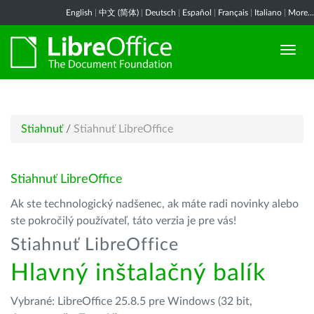
English
|
中文 (简体)
|
Deutsch
|
Español
|
Français
|
Italiano
|
More...
Stiahnuť
/
Stiahnuť LibreOffice
Stiahnuť LibreOffice
Ak ste technologický nadšenec, ak máte radi novinky alebo
ste pokročilý používateľ, táto verzia je pre vás!
Stiahnuť LibreOffice
Hlavný inštalačný balík
Vybrané: LibreOffice 25.8.5 pre Windows (32 bit,