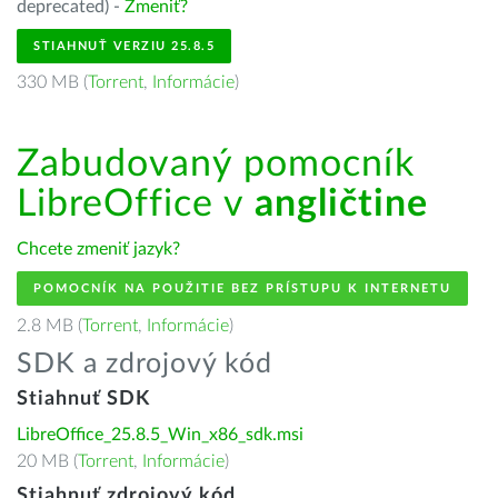
deprecated) -
Zmeniť?
STIAHNUŤ VERZIU 25.8.5
330 MB (
Torrent
,
Informácie
)
Zabudovaný pomocník
LibreOffice v
angličtine
Chcete zmeniť jazyk?
POMOCNÍK NA POUŽITIE BEZ PRÍSTUPU K INTERNETU
2.8 MB (
Torrent
,
Informácie
)
SDK a zdrojový kód
Stiahnuť SDK
LibreOffice_25.8.5_Win_x86_sdk.msi
20 MB (
Torrent
,
Informácie
)
Stiahnuť zdrojový kód