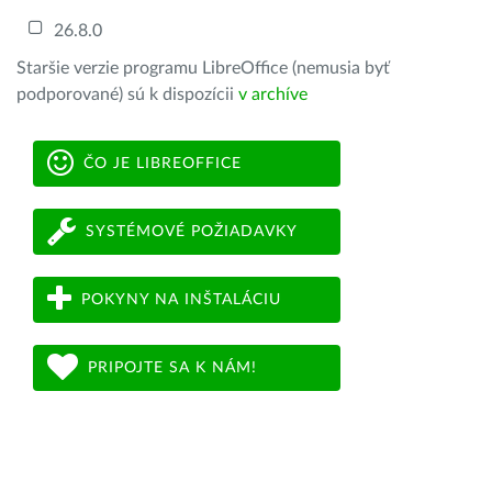
26.8.0
Staršie verzie programu LibreOffice (nemusia byť
podporované) sú k dispozícii
v archíve
ČO JE LIBREOFFICE
SYSTÉMOVÉ POŽIADAVKY
POKYNY NA INŠTALÁCIU
PRIPOJTE SA K NÁM!