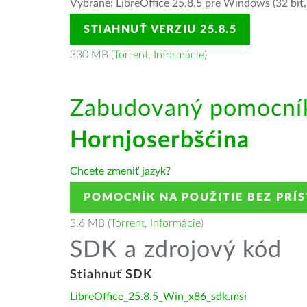
Vybrané: LibreOffice 25.8.5 pre Windows (32 bit,
STIAHNUŤ VERZIU 25.8.5
330 MB (
Torrent
,
Informácie
)
Zabudovaný pomocník 
Hornjoserbšćina
Chcete zmeniť jazyk?
POMOCNÍK NA POUŽITIE BEZ PRÍ
3.6 MB (
Torrent
,
Informácie
)
SDK a zdrojový kód
Stiahnuť SDK
LibreOffice_25.8.5_Win_x86_sdk.msi