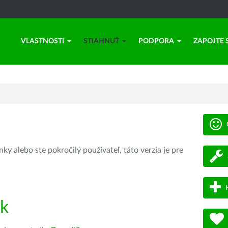
VLASTNOSTI
STIAHNUŤ
PODPORA
ZAPOJTE 
ky alebo ste pokročilý používateľ, táto verzia je pre
ík