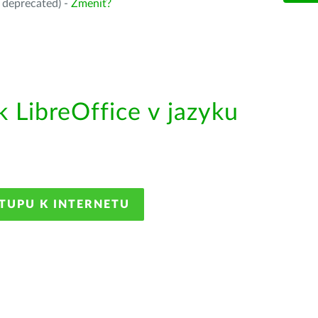
 deprecated) -
Zmeniť?
LibreOffice v jazyku
STUPU K INTERNETU