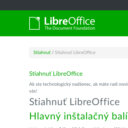
Stiahnuť
/
Stiahnuť LibreOffice
Stiahnuť LibreOffice
Ak ste technologický nadšenec, ak máte radi novin
vás!
Stiahnuť LibreOffice
Hlavný inštalačný bal