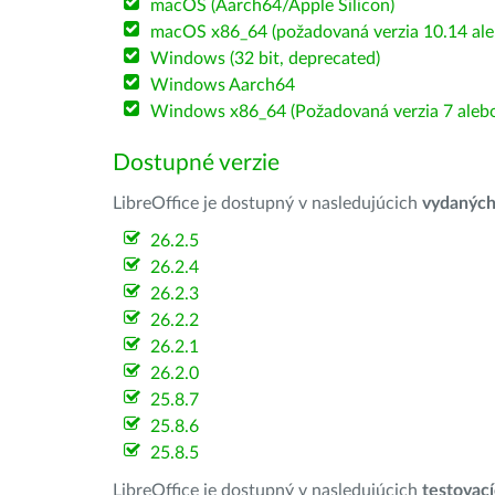
macOS (Aarch64/Apple Silicon)
macOS x86_64 (požadovaná verzia 10.14 ale
Windows (32 bit, deprecated)
Windows Aarch64
Windows x86_64 (Požadovaná verzia 7 alebo
Dostupné verzie
LibreOffice je dostupný v nasledujúcich
vydanýc
26.2.5
26.2.4
26.2.3
26.2.2
26.2.1
26.2.0
25.8.7
25.8.6
25.8.5
LibreOffice je dostupný v nasledujúcich
testovac