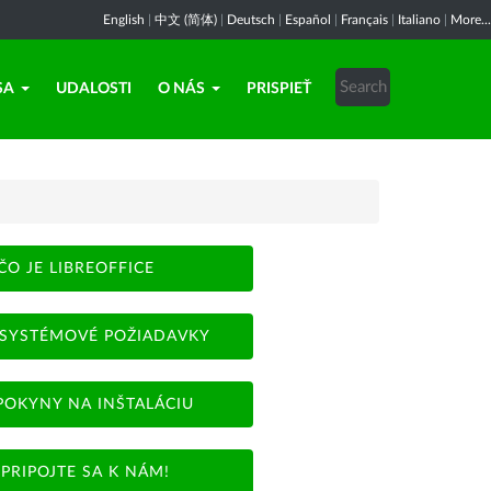
English
|
中文 (简体)
|
Deutsch
|
Español
|
Français
|
Italiano
|
More...
SA
UDALOSTI
O NÁS
PRISPIEŤ
ČO JE LIBREOFFICE
SYSTÉMOVÉ POŽIADAVKY
POKYNY NA INŠTALÁCIU
PRIPOJTE SA K NÁM!