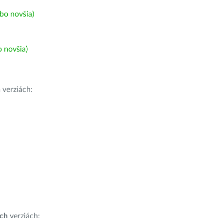
bo novšia)
 novšia)
h
verziách:
ích
verziách: