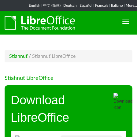
English
|
中文 (简体)
|
Deutsch
|
Español
|
Français
|
Italiano
|
More...
Stiahnuť
/
Stiahnuť LibreOffice
Stiahnuť LibreOffice
Download
LibreOffice