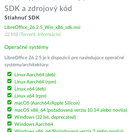
SDK a zdrojový kód
Stiahnuť SDK
LibreOffice_26.2.5_Win_x86_sdk.msi
22 MB (
Torrent
,
Informácie
)
Operačné systémy
LibreOffice 26.2.5 je k dispozícii pre nasledujúce operačné
systémy/architektúry:
Linux Aarch64 (deb)
Linux Aarch64 (rpm)
Linux x64 (deb)
Linux x64 (rpm)
macOS (Aarch64/Apple Silicon)
macOS x86_64 (požadovaná verzia 10.14 alebo novšia)
Windows (32 bit, deprecated)
Windows Aarch64
Windows x86_64 (Požadovaná verzia 7 alebo novšia)