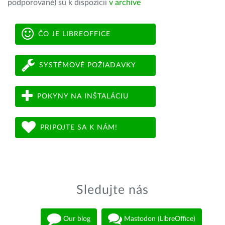
podporované) sú k dispozícii
v archíve
ČO JE LIBREOFFICE
SYSTÉMOVÉ POŽIADAVKY
POKYNY NA INŠTALÁCIU
PRIPOJTE SA K NÁM!
Sledujte nás
Our blog
Mastodon (LibreOffice)