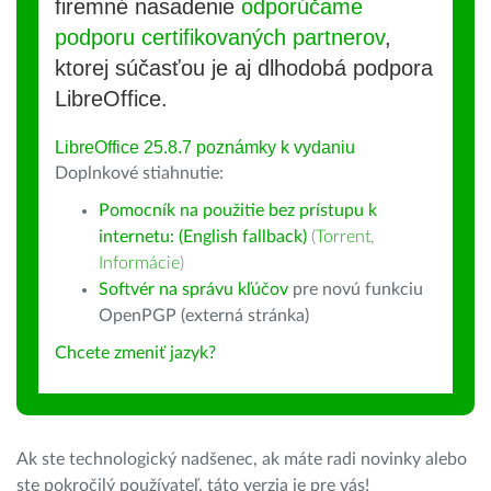
firemné nasadenie
odporúčame
podporu certifikovaných partnerov
,
ktorej súčasťou je aj dlhodobá podpora
LibreOffice.
LibreOffice 25.8.7 poznámky k vydaniu
Doplnkové stiahnutie:
Pomocník na použitie bez prístupu k
internetu: (English fallback)
(
Torrent
,
Informácie
)
Softvér na správu kľúčov
pre novú funkciu
OpenPGP (externá stránka)
Chcete zmeniť jazyk?
Ak ste technologický nadšenec, ak máte radi novinky alebo
ste pokročilý používateľ, táto verzia je pre vás!