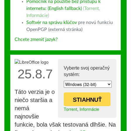
Pomocník na použitie bez prístupu k
internetu: (English fallback)
(
Torrent
,
Informácie
)
Softvér na správu kľúčov
pre novú funkciu
OpenPGP (externá stránka)
Chcete zmeniť jazyk?
Vyberte svoj operačný
25.8.7
systém:
Táto verzia je o
STIAHNUŤ
niečo staršia a
nemá
Torrent
,
Informácie
najnovšie
funkcie, bola však testovaná dlhšie. Na