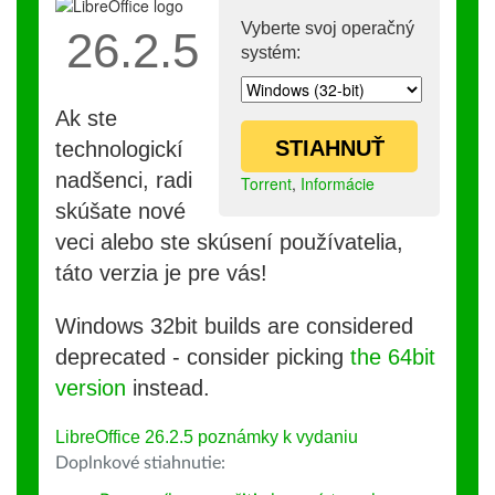
Vyberte svoj operačný
26.2.5
systém:
Ak ste
STIAHNUŤ
technologickí
nadšenci, radi
Torrent
,
Informácie
skúšate nové
veci alebo ste skúsení používatelia,
táto verzia je pre vás!
Windows 32bit builds are considered
deprecated - consider picking
the 64bit
version
instead.
LibreOffice 26.2.5 poznámky k vydaniu
Doplnkové stiahnutie: