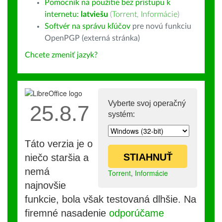
Pomocník na použitie bez prístupu k
internetu:
latviešu
(
Torrent
,
Informácie
)
Softvér na správu kľúčov
pre novú funkciu
OpenPGP (externá stránka)
Chcete zmeniť jazyk?
Vyberte svoj operačný
25.8.7
systém:
Táto verzia je o
STIAHNUŤ
niečo staršia a
nemá
Torrent
,
Informácie
najnovšie
funkcie, bola však testovaná dlhšie. Na
firemné nasadenie
odporúčame