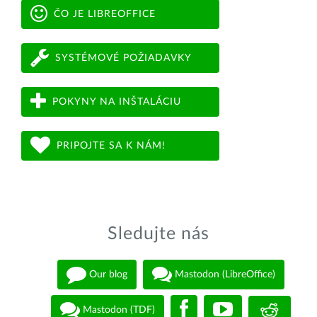
ČO JE LIBREOFFICE
SYSTÉMOVÉ POŽIADAVKY
POKYNY NA INŠTALÁCIU
PRIPOJTE SA K NÁM!
Sledujte nás
Our blog
Mastodon (LibreOffice)
Mastodon (TDF)