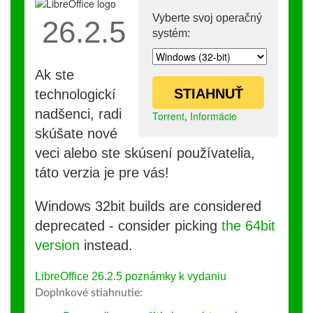
Vyberte svoj operačný
26.2.5
systém:
Ak ste
STIAHNUŤ
technologickí
nadšenci, radi
Torrent
,
Informácie
skúšate nové
veci alebo ste skúsení používatelia,
táto verzia je pre vás!
Windows 32bit builds are considered
deprecated - consider picking
the 64bit
version
instead.
LibreOffice 26.2.5 poznámky k vydaniu
Doplnkové stiahnutie: