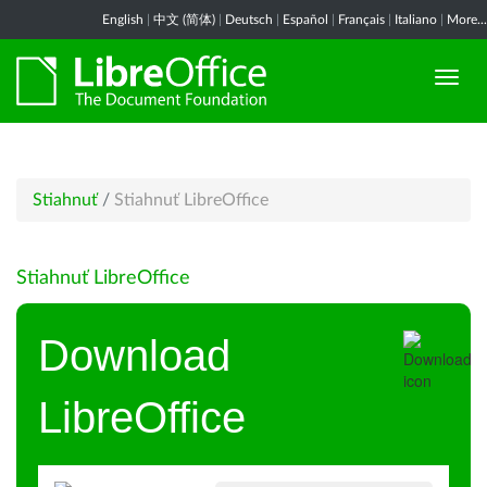
English
|
中文 (简体)
|
Deutsch
|
Español
|
Français
|
Italiano
|
More...
Stiahnuť
/
Stiahnuť LibreOffice
Stiahnuť LibreOffice
Download
LibreOffice