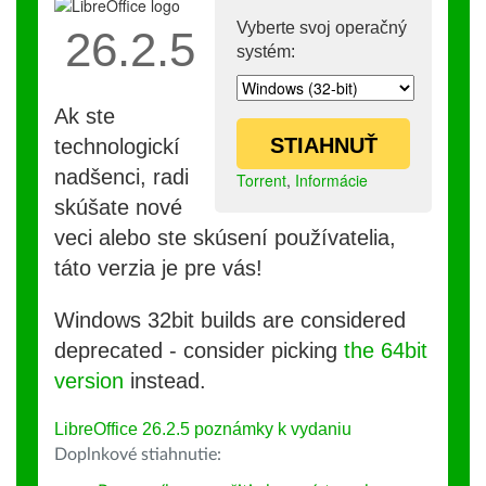
Vyberte svoj operačný
26.2.5
systém:
Ak ste
STIAHNUŤ
technologickí
nadšenci, radi
Torrent
,
Informácie
skúšate nové
veci alebo ste skúsení používatelia,
táto verzia je pre vás!
Windows 32bit builds are considered
deprecated - consider picking
the 64bit
version
instead.
LibreOffice 26.2.5 poznámky k vydaniu
Doplnkové stiahnutie: