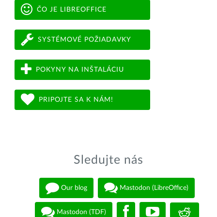
ČO JE LIBREOFFICE
SYSTÉMOVÉ POŽIADAVKY
POKYNY NA INŠTALÁCIU
PRIPOJTE SA K NÁM!
Sledujte nás
Our blog
Mastodon (LibreOffice)
Mastodon (TDF)