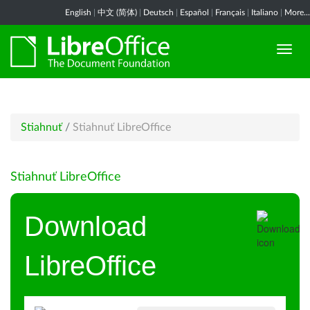
English
|
中文 (简体)
|
Deutsch
|
Español
|
Français
|
Italiano
|
More...
Stiahnuť
/
Stiahnuť LibreOffice
Stiahnuť LibreOffice
Download
LibreOffice