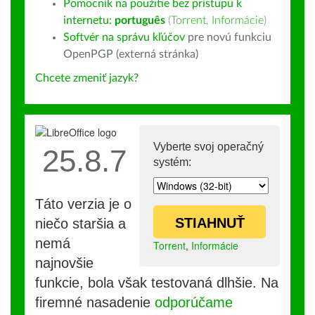
Pomocník na použitie bez prístupu k
internetu:
português
(
Torrent
,
Informácie
)
Softvér na správu kľúčov
pre novú funkciu
OpenPGP (externá stránka)
Chcete zmeniť jazyk?
Vyberte svoj operačný
25.8.7
systém:
Táto verzia je o
STIAHNUŤ
niečo staršia a
nemá
Torrent
,
Informácie
najnovšie
funkcie, bola však testovaná dlhšie. Na
firemné nasadenie
odporúčame