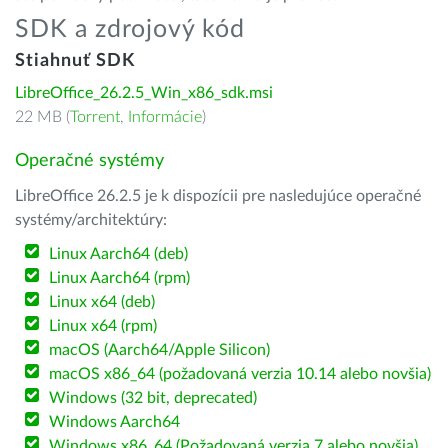
SDK a zdrojový kód
Stiahnuť SDK
LibreOffice_26.2.5_Win_x86_sdk.msi
22 MB (
Torrent
,
Informácie
)
Operačné systémy
LibreOffice 26.2.5 je k dispozícii pre nasledujúce operačné
systémy/architektúry:
Linux Aarch64 (deb)
Linux Aarch64 (rpm)
Linux x64 (deb)
Linux x64 (rpm)
macOS (Aarch64/Apple Silicon)
macOS x86_64 (požadovaná verzia 10.14 alebo novšia)
Windows (32 bit, deprecated)
Windows Aarch64
Windows x86_64 (Požadovaná verzia 7 alebo novšia)