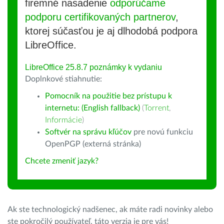
firemné nasadenie
odporúčame
podporu certifikovaných partnerov
,
ktorej súčasťou je aj dlhodobá podpora
LibreOffice.
LibreOffice 25.8.7 poznámky k vydaniu
Doplnkové stiahnutie:
Pomocník na použitie bez prístupu k
internetu: (English fallback)
(
Torrent
,
Informácie
)
Softvér na správu kľúčov
pre novú funkciu
OpenPGP (externá stránka)
Chcete zmeniť jazyk?
Ak ste technologický nadšenec, ak máte radi novinky alebo
ste pokročilý používateľ, táto verzia je pre vás!