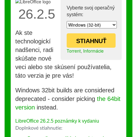
Vyberte svoj operačný
26.2.5
systém:
Ak ste
STIAHNUŤ
technologickí
nadšenci, radi
Torrent
,
Informácie
skúšate nové
veci alebo ste skúsení používatelia,
táto verzia je pre vás!
Windows 32bit builds are considered
deprecated - consider picking
the 64bit
version
instead.
LibreOffice 26.2.5 poznámky k vydaniu
Doplnkové stiahnutie: