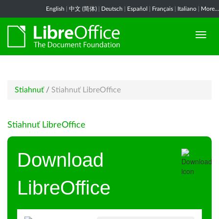
English
|
中文 (简体)
|
Deutsch
|
Español
|
Français
|
Italiano
|
More...
Stiahnuť
/
Stiahnuť LibreOffice
Stiahnuť LibreOffice
Download
LibreOffice