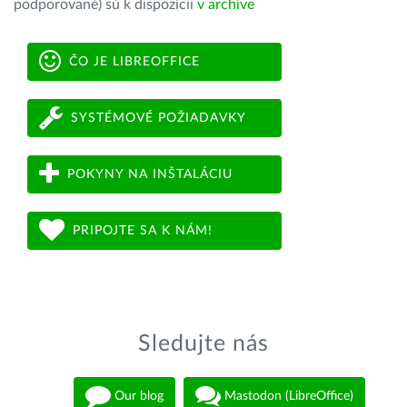
podporované) sú k dispozícii
v archíve
ČO JE LIBREOFFICE
SYSTÉMOVÉ POŽIADAVKY
POKYNY NA INŠTALÁCIU
PRIPOJTE SA K NÁM!
Sledujte nás
Our blog
Mastodon (LibreOffice)