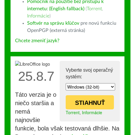
Pomocník na použitie bez prístupu k
internetu: (English fallback)
(
Torrent
,
Informácie
)
Softvér na správu kľúčov
pre novú funkciu
OpenPGP (externá stránka)
Chcete zmeniť jazyk?
Vyberte svoj operačný
25.8.7
systém:
Táto verzia je o
STIAHNUŤ
niečo staršia a
nemá
Torrent
,
Informácie
najnovšie
funkcie, bola však testovaná dlhšie. Na