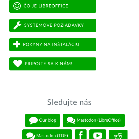
ČO JE LIBREOFFICE
SYSTÉMOVÉ POŽIADAVKY
POKYNY NA INŠTALÁCIU
PRIPOJTE SA K NÁM!
Sledujte nás
Our blog
Mastodon (LibreOffice)
Mastodon (TDF)