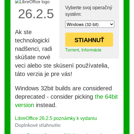
Vyberte svoj operačný
26.2.5
systém:
Ak ste
STIAHNUŤ
technologickí
nadšenci, radi
Torrent
,
Informácie
skúšate nové
veci alebo ste skúsení používatelia,
táto verzia je pre vás!
Windows 32bit builds are considered
deprecated - consider picking
the 64bit
version
instead.
LibreOffice 26.2.5 poznámky k vydaniu
Doplnkové stiahnutie: