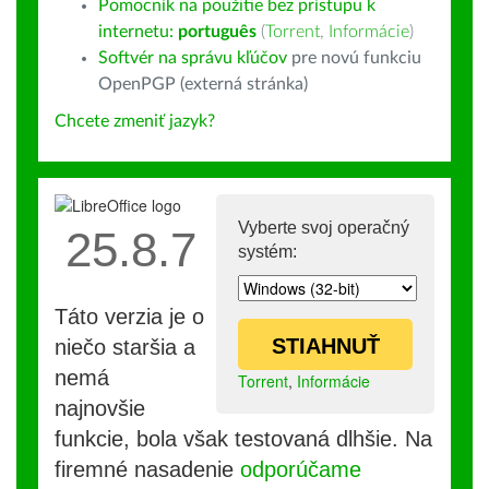
Pomocník na použitie bez prístupu k
internetu:
português
(
Torrent
,
Informácie
)
Softvér na správu kľúčov
pre novú funkciu
OpenPGP (externá stránka)
Chcete zmeniť jazyk?
Vyberte svoj operačný
25.8.7
systém:
Táto verzia je o
STIAHNUŤ
niečo staršia a
nemá
Torrent
,
Informácie
najnovšie
funkcie, bola však testovaná dlhšie. Na
firemné nasadenie
odporúčame