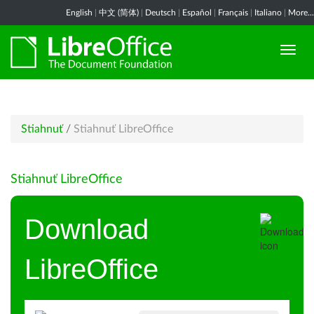
English
|
中文 (简体)
|
Deutsch
|
Español
|
Français
|
Italiano
|
More...
Stiahnuť
/
Stiahnuť LibreOffice
Stiahnuť LibreOffice
Download
LibreOffice