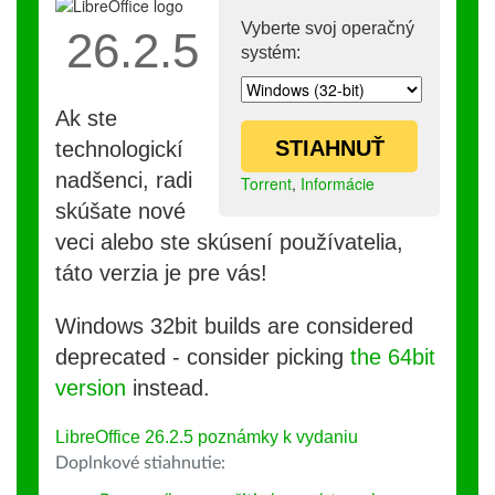
Vyberte svoj operačný
26.2.5
systém:
Ak ste
STIAHNUŤ
technologickí
nadšenci, radi
Torrent
,
Informácie
skúšate nové
veci alebo ste skúsení používatelia,
táto verzia je pre vás!
Windows 32bit builds are considered
deprecated - consider picking
the 64bit
version
instead.
LibreOffice 26.2.5 poznámky k vydaniu
Doplnkové stiahnutie: