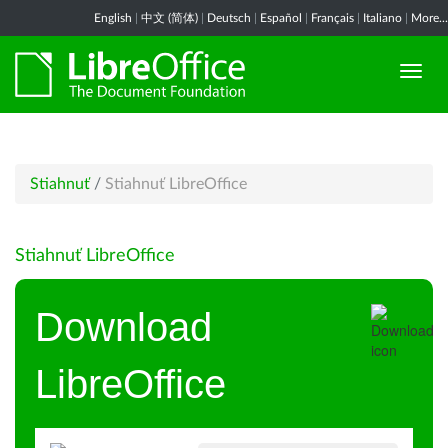
English
|
中文 (简体)
|
Deutsch
|
Español
|
Français
|
Italiano
|
More...
Stiahnuť
/
Stiahnuť LibreOffice
Stiahnuť LibreOffice
Download
LibreOffice