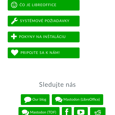
ČO JE LIBREOFFICE
SYSTÉMOVÉ POŽIADAVKY
POKYNY NA INŠTALÁCIU
PRIPOJTE SA K NÁM!
Sledujte nás
Our blog
Mastodon (LibreOffice)
Mastodon (TDF)