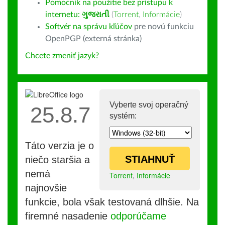
Pomocník na použitie bez prístupu k
internetu:
ગુજરાતી
(
Torrent
,
Informácie
)
Softvér na správu kľúčov
pre novú funkciu
OpenPGP (externá stránka)
Chcete zmeniť jazyk?
Vyberte svoj operačný
25.8.7
systém:
Táto verzia je o
STIAHNUŤ
niečo staršia a
nemá
Torrent
,
Informácie
najnovšie
funkcie, bola však testovaná dlhšie. Na
firemné nasadenie
odporúčame