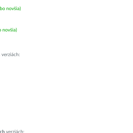
bo novšia)
 novšia)
h
verziách:
ích
verziách: