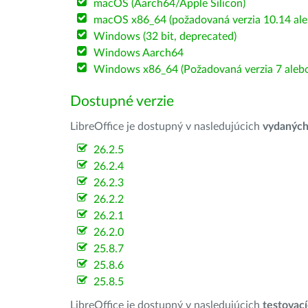
macOS (Aarch64/Apple Silicon)
macOS x86_64 (požadovaná verzia 10.14 ale
Windows (32 bit, deprecated)
Windows Aarch64
Windows x86_64 (Požadovaná verzia 7 alebo
Dostupné verzie
LibreOffice je dostupný v nasledujúcich
vydanýc
26.2.5
26.2.4
26.2.3
26.2.2
26.2.1
26.2.0
25.8.7
25.8.6
25.8.5
LibreOffice je dostupný v nasledujúcich
testovac