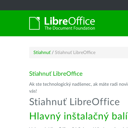
Stiahnuť
/
Stiahnuť LibreOffice
Stiahnuť LibreOffice
Ak ste technologický nadšenec, ak máte radi novin
vás!
Stiahnuť LibreOffice
Hlavný inštalačný bal