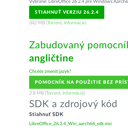
Vybrané: LibreOffice 26.2.4 pre Windows Aarch
STIAHNUŤ VERZIU 26.2.4
342 MB (
Torrent
,
Informácie
)
Zabudovaný pomocník
angličtine
Chcete zmeniť jazyk?
POMOCNÍK NA POUŽITIE BEZ PRÍ
2.8 MB (
Torrent
,
Informácie
)
SDK a zdrojový kód
Stiahnuť SDK
LibreOffice_26.2.4_Win_aarch64_sdk.msi