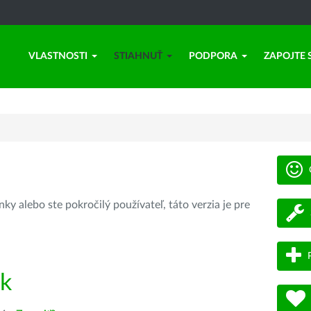
VLASTNOSTI
STIAHNUŤ
PODPORA
ZAPOJTE 
ky alebo ste pokročilý používateľ, táto verzia je pre
ík