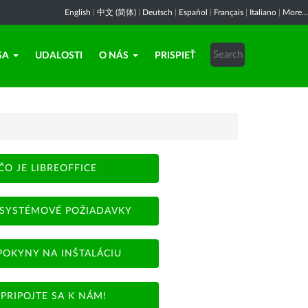
English
|
中文 (简体)
|
Deutsch
|
Español
|
Français
|
Italiano
|
More...
SA
UDALOSTI
O NÁS
PRISPIEŤ
ČO JE LIBREOFFICE
SYSTÉMOVÉ POŽIADAVKY
POKYNY NA INŠTALÁCIU
PRIPOJTE SA K NÁM!