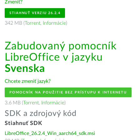
Zmeniť?
STIAHNUŤ VERZIU 26.2.4
342 MB (
Torrent
,
Informácie
)
Zabudovaný pomocník
LibreOffice v jazyku
Svenska
Chcete zmeniť jazyk?
POMOCNÍK NA POUŽITIE BEZ PRÍSTUPU K INTERNETU
3.6 MB (
Torrent
,
Informácie
)
SDK a zdrojový kód
Stiahnuť SDK
LibreOffice_26.2.4_Win_aarch64_sdk.msi