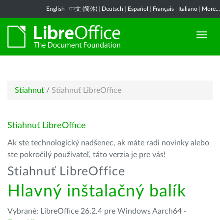
English
|
中文 (简体)
|
Deutsch
|
Español
|
Français
|
Italiano
|
More...
Stiahnuť
/
Stiahnuť LibreOffice
Stiahnuť LibreOffice
Ak ste technologický nadšenec, ak máte radi novinky alebo
ste pokročilý používateľ, táto verzia je pre vás!
Stiahnuť LibreOffice
Hlavný inštalačný balík
Vybrané: LibreOffice 26.2.4 pre Windows Aarch64 -