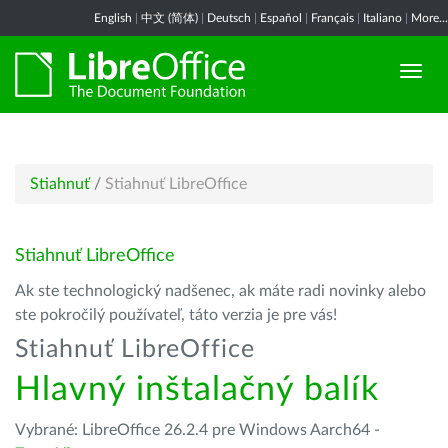
English
|
中文 (简体)
|
Deutsch
|
Español
|
Français
|
Italiano
|
More...
Stiahnuť
/
Stiahnuť LibreOffice
Stiahnuť LibreOffice
Ak ste technologický nadšenec, ak máte radi novinky alebo
ste pokročilý používateľ, táto verzia je pre vás!
Stiahnuť LibreOffice
Hlavný inštalačný balík
Vybrané: LibreOffice 26.2.4 pre Windows Aarch64 -