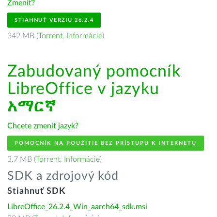
Zmeniť?
STIAHNUŤ VERZIU 26.2.4
342 MB (
Torrent
,
Informácie
)
Zabudovaný pomocník
LibreOffice v jazyku
አማርኛ
Chcete zmeniť jazyk?
POMOCNÍK NA POUŽITIE BEZ PRÍSTUPU K INTERNETU
3.7 MB (
Torrent
,
Informácie
)
SDK a zdrojový kód
Stiahnuť SDK
LibreOffice_26.2.4_Win_aarch64_sdk.msi