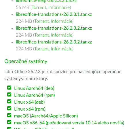
libreoffice-help-26.2.3.2.tar.xz
56 MB (
Torrent
,
Informácie
)
libreoffice-translations-26.2.3.1.tar.xz
224 MB (
Torrent
,
Informácie
)
libreoffice-translations-26.2.3.2.tar.xz
224 MB (
Torrent
,
Informácie
)
libreoffice-translations-26.2.3.2.tar.xz
224 MB (
Torrent
,
Informácie
)
Operačné systémy
LibreOffice 26.2.3 je k dispozícii pre nasledujúce operačné
systémy/architektúry:
Linux Aarch64 (deb)
Linux Aarch64 (rpm)
Linux x64 (deb)
Linux x64 (rpm)
macOS (Aarch64/Apple Silicon)
macOS x86_64 (požadovaná verzia 10.14 alebo novšia)