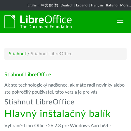
English
|
中文 (简体)
|
Deutsch
|
Español
|
Français
|
Italiano
|
More...
Stiahnuť
/
Stiahnuť LibreOffice
Stiahnuť LibreOffice
Ak ste technologický nadšenec, ak máte radi novinky alebo
ste pokročilý používateľ, táto verzia je pre vás!
Stiahnuť LibreOffice
Hlavný inštalačný balík
Vybrané: LibreOffice 26.2.3 pre Windows Aarch64 -