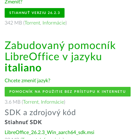
Zmeniť?
STIAHNUŤ VERZIU 26.2.3
342 MB (
Torrent
,
Informácie
)
Zabudovaný pomocník
LibreOffice v jazyku
italiano
Chcete zmeniť jazyk?
POMOCNÍK NA POUŽITIE BEZ PRÍSTUPU K INTERNETU
3.6 MB (
Torrent
,
Informácie
)
SDK a zdrojový kód
Stiahnuť SDK
LibreOffice_26.2.3_Win_aarch64_sdk.msi