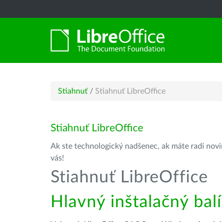
Stiahnuť
/
Stiahnuť LibreOffice
Stiahnuť LibreOffice
Ak ste technologický nadšenec, ak máte radi novin
vás!
Stiahnuť LibreOffice
Hlavný inštalačný bal