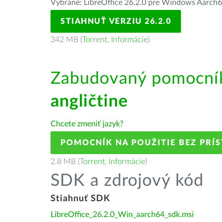
Vybrané: LibreOffice 26.2.0 pre Windows Aarch
STIAHNUŤ VERZIU 26.2.0
342 MB (
Torrent
,
Informácie
)
Zabudovaný pomocník
angličtine
Chcete zmeniť jazyk?
POMOCNÍK NA POUŽITIE BEZ PRÍ
2.8 MB (
Torrent
,
Informácie
)
SDK a zdrojový kód
Stiahnuť SDK
LibreOffice_26.2.0_Win_aarch64_sdk.msi