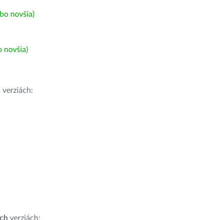
bo novšia)
 novšia)
h
verziách:
ích
verziách: