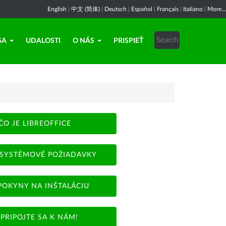
English
|
中文 (简体)
|
Deutsch
|
Español
|
Français
|
Italiano
|
More...
SA
UDALOSTI
O NÁS
PRISPIEŤ
ČO JE LIBREOFFICE
SYSTÉMOVÉ POŽIADAVKY
POKYNY NA INŠTALÁCIU
PRIPOJTE SA K NÁM!