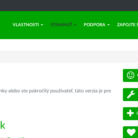
VLASTNOSTI
STIAHNUŤ
PODPORA
ZAPOJTE 
ky alebo ste pokročilý používateľ, táto verzia je pre
ík