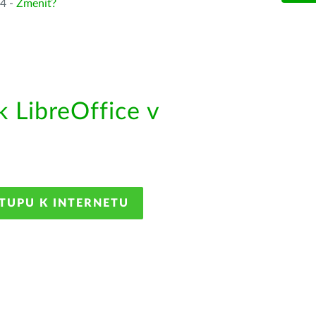
64 -
Zmeniť?
 LibreOffice v
STUPU K INTERNETU