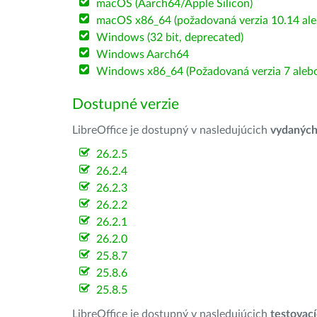
macOS (Aarch64/Apple Silicon)
macOS x86_64 (požadovaná verzia 10.14 ale
Windows (32 bit, deprecated)
Windows Aarch64
Windows x86_64 (Požadovaná verzia 7 alebo
Dostupné verzie
LibreOffice je dostupný v nasledujúcich
vydanýc
26.2.5
26.2.4
26.2.3
26.2.2
26.2.1
26.2.0
25.8.7
25.8.6
25.8.5
LibreOffice je dostupný v nasledujúcich
testovac