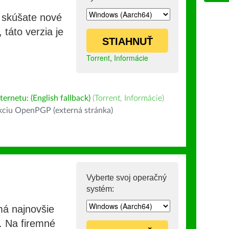
i skúšate nové
 táto verzia je
STIAHNUŤ
Torrent
,
Informácie
ernetu: (English fallback)
(
Torrent
,
Informácie
)
kciu OpenPGP (externá stránka)
Vyberte svoj operačný
systém:
má najnovšie
e. Na firemné