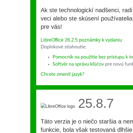
Ak ste technologickí nadšenci, rad
veci alebo ste skúsení používatelia,
pre vás!
LibreOffice 26.2.5 poznámky k vydaniu
Doplnkové stiahnutie:
Pomocník na použitie bez prístupu k int
Softvér na správu kľúčov
pre novú fun
Chcete zmeniť jazyk?
25.8.7
Táto verzia je o niečo staršia a ne
funkcie, bola však testovaná dlhši