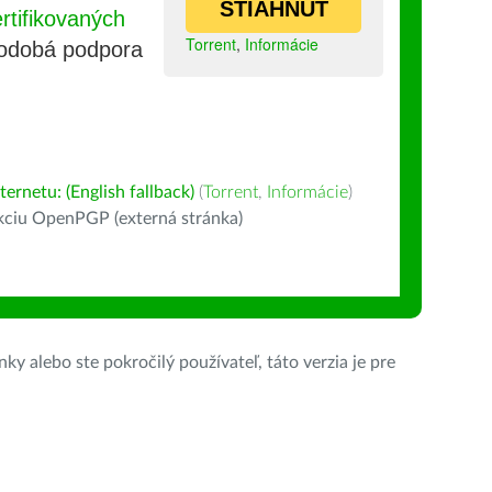
STIAHNUŤ
tifikovaných
Torrent
,
Informácie
lhodobá podpora
ernetu: (English fallback)
(
Torrent
,
Informácie
)
kciu OpenPGP (externá stránka)
ky alebo ste pokročilý používateľ, táto verzia je pre