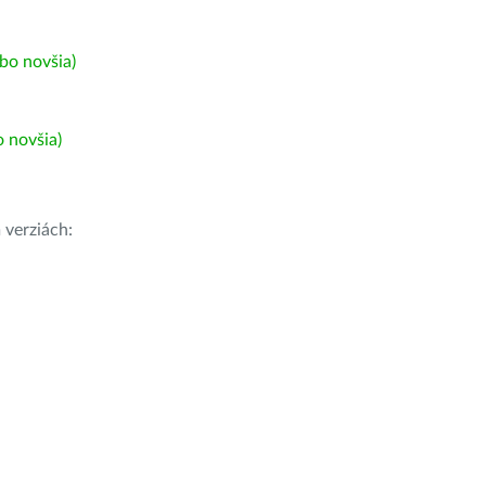
bo novšia)
 novšia)
h
verziách: