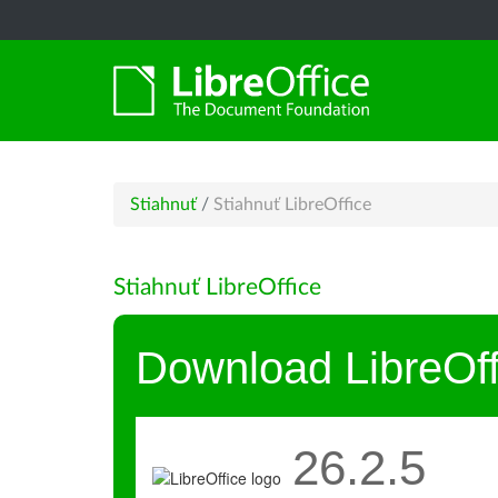
Stiahnuť
/
Stiahnuť LibreOffice
Stiahnuť LibreOffice
Download LibreOff
26.2.5