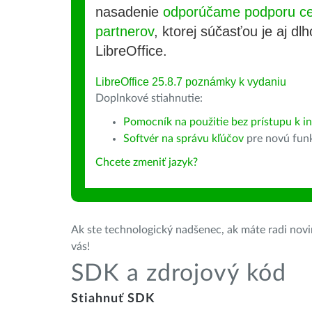
nasadenie
odporúčame podporu cer
partnerov
, ktorej súčasťou je aj d
LibreOffice.
LibreOffice 25.8.7 poznámky k vydaniu
Doplnkové stiahnutie:
Pomocník na použitie bez prístupu k int
Softvér na správu kľúčov
pre novú fun
Chcete zmeniť jazyk?
Ak ste technologický nadšenec, ak máte radi novin
vás!
SDK a zdrojový kód
Stiahnuť SDK