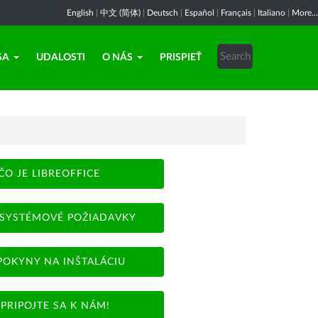
English
|
中文 (简体)
|
Deutsch
|
Español
|
Français
|
Italiano
|
More...
SA
UDALOSTI
O NÁS
PRISPIEŤ
ČO JE LIBREOFFICE
SYSTÉMOVÉ POŽIADAVKY
POKYNY NA INŠTALÁCIU
PRIPOJTE SA K NÁM!